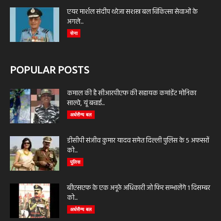
एयर मार्शल संदीप थरेजा सशस्त्र बल चिकित्सा सेवाओं के
अगले...
सेना
POPULAR POSTS
कमाल की है सीआरपीएफ की सहायक कमांडेंट मोनिका
साल्वे, यूं बचाई...
अर्धसैन्य बल
डीसीपी संजीव कुमार यादव समेत दिल्ली पुलिस के 5 अफसरों
को...
पुलिस
बीएसएफ के एक अनूठे अधिकारी जो फिर सम्भालेंगे 1 दिसम्बर
को...
अर्धसैन्य बल