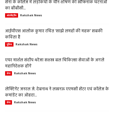
सेना के कॉलेज में लड़कियों के यौन शोषण की खौफनाक घटनाओं
का बीबीसी...
Rakshak News
अंतर्राष्ट्रीय
आईपीएस आलोक कुमार रचित ‘साझे लमहों की महक’ सबकी
कविता है
Rakshak News
पुलिस
एयर मार्शल संदीप थरेजा सशस्त्र बल चिकित्सा सेवाओं के अगले
महानिदेशक होंगे
Rakshak News
सेना
लेफ्टिनेंट जनरल जे. देबनाथ ने लखनऊ एएमसी सेंटर एवं कॉलेज के
कमांडेंट का ओहदा...
Rakshak News
सेना