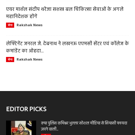
एयर मार्शल संदीप थरेजा सशस्त्र बल चिकित्सा सेवाओं के अगले
महानिदेशक होंगे
Rakshak News
सेना
लेफ्टिनेंट जनरल जे. देबनाथ ने लखनऊ एएमसी सेंटर एवं कॉलेज के
कमांडेंट का ओहदा...
Rakshak News
सेना
EDITOR PICKS
क्या पुलिस कमिश्नर भुल्लर सोशल मीडिया से सियासी फायदा
उठाने वाली...