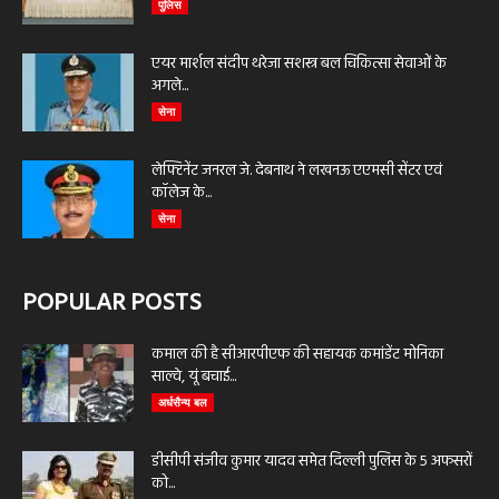
पुलिस
एयर मार्शल संदीप थरेजा सशस्त्र बल चिकित्सा सेवाओं के
अगले...
सेना
लेफ्टिनेंट जनरल जे. देबनाथ ने लखनऊ एएमसी सेंटर एवं
कॉलेज के...
सेना
POPULAR POSTS
कमाल की है सीआरपीएफ की सहायक कमांडेंट मोनिका
साल्वे, यूं बचाई...
अर्धसैन्य बल
डीसीपी संजीव कुमार यादव समेत दिल्ली पुलिस के 5 अफसरों
को...