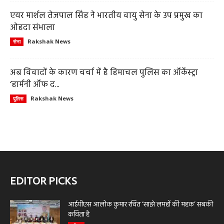
एयर मार्शल तेजपाल सिंह ने भारतीय वायु सेना के उप प्रमुख का
ओहदा संभाला
Rakshak News
सेना
अब विवादों के कारण चर्चा में है हिमाचल पुलिस का ऑर्केस्ट्रा
‘हार्मनी ऑफ द...
Rakshak News
पुलिस
EDITOR PICKS
आईपीएस आलोक कुमार रचित ‘साझे लमहों की महक’ सबकी
कविता है