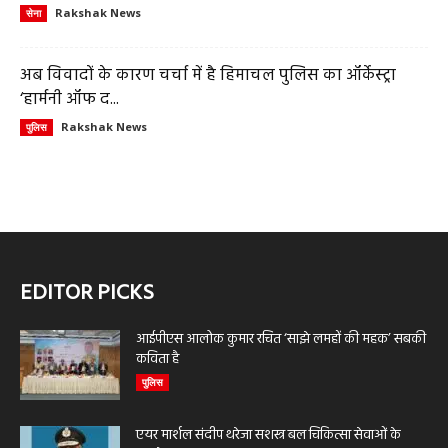
Rakshak News
सेना
अब विवादों के कारण चर्चा में है हिमाचल पुलिस का ऑर्केस्ट्रा
‘हार्मनी ऑफ द...
Rakshak News
पुलिस
EDITOR PICKS
आईपीएस आलोक कुमार रचित ‘साझे लमहों की महक’ सबकी
कविता है
पुलिस
एयर मार्शल संदीप थरेजा सशस्त्र बल चिकित्सा सेवाओं के