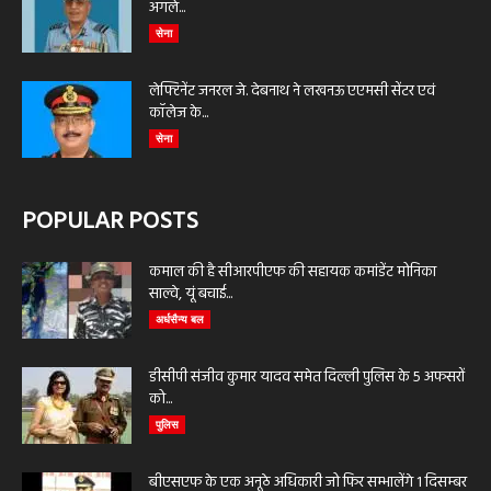
अगले...
सेना
लेफ्टिनेंट जनरल जे. देबनाथ ने लखनऊ एएमसी सेंटर एवं
कॉलेज के...
सेना
POPULAR POSTS
कमाल की है सीआरपीएफ की सहायक कमांडेंट मोनिका
साल्वे, यूं बचाई...
अर्धसैन्य बल
डीसीपी संजीव कुमार यादव समेत दिल्ली पुलिस के 5 अफसरों
को...
पुलिस
बीएसएफ के एक अनूठे अधिकारी जो फिर सम्भालेंगे 1 दिसम्बर