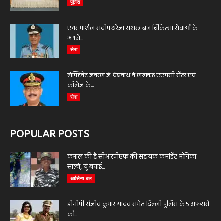
पुलिस
एयर मार्शल संदीप थरेजा सशस्त्र बल चिकित्सा सेवाओं के
अगले...
सेना
लेफ्टिनेंट जनरल जे. देबनाथ ने लखनऊ एएमसी सेंटर एवं
कॉलेज के...
सेना
POPULAR POSTS
कमाल की है सीआरपीएफ की सहायक कमांडेंट मोनिका
साल्वे, यूं बचाई...
अर्धसैन्य बल
डीसीपी संजीव कुमार यादव समेत दिल्ली पुलिस के 5 अफसरों
को...