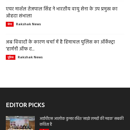
एयर मार्शल तेजपाल सिंह ने भारतीय वायु सेना के उप प्रमुख का
ओहदा संभाला
Rakshak News
सेना
अब विवादों के कारण चर्चा में है हिमाचल पुलिस का ऑर्केस्ट्रा
‘हार्मनी ऑफ द...
Rakshak News
पुलिस
EDITOR PICKS
आईपीएस आलोक कुमार रचित ‘साझे लमहों की महक’ सबकी
कविता है