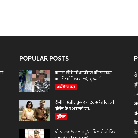
POPULAR POSTS
P
ों
कमाल की है सीआरपीएफ की सहायक
से
कमांडेंट मोनिका साल्वे, यूं बचाई...
पु
अर्धसैन्य बल
तब
डीसीपी संजीव कुमार यादव समेत दिल्ली
अर
पुलिस के 5 अफसरों को...
अंत
पुलिस
वि
बीएसएफ के एक अनूठे अधिकारी जो फिर
के