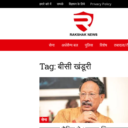
हमारे बारे में
सम्पर्क
विज्ञापन के लिये
Privacy Policy
Rakshak
News
सेना
अर्धसैन्य बल
पुलिस
विशेष
तबादला/त
Tag: बीसी खंडूरी
सेना