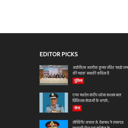
EDITOR PICKS
आईपीएस आलोक कुमार रचित ‘साझे लमह
की महक’ सबकी कविता है
पुलिस
एयर मार्शल संदीप थरेजा सशस्त्र बल
चिकित्सा सेवाओं के अगले...
सेना
लेफ्टिनेंट जनरल जे. देबनाथ ने लखनऊ