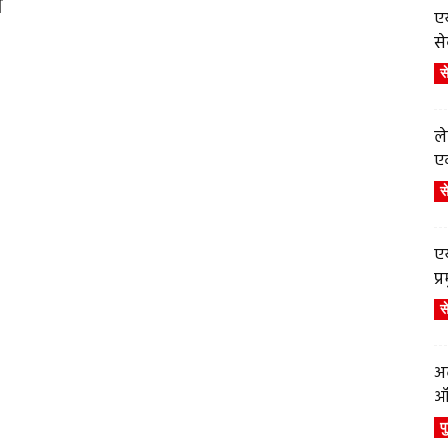
न
एय
से
स
ले
एव
स
एय
प
स
अब
ऑर
प