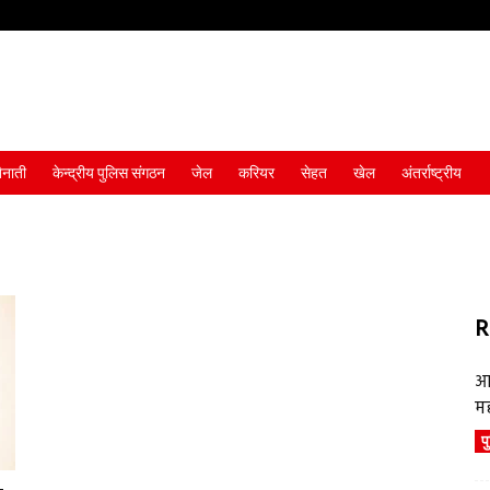
ैनाती
केन्द्रीय पुलिस संगठन
जेल
करियर
सेहत
खेल
अंतर्राष्ट्रीय
R
आ
म
प