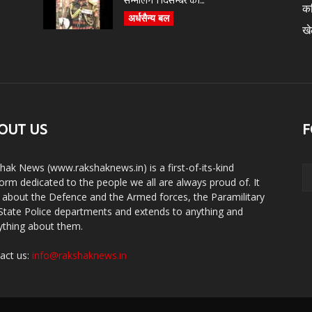
सम्भालेंगे 1 दिसम्बर को...
क
अर्धसैन्य बल
ख
OUT US
F
hak News (www.rakshaknews.in) is a first-of-its-kind
form dedicated to the people we all are always proud of. It
s about the Defence and the Armed forces, the Paramilitary
State Police departments and extends to anything and
ything about them.
act us:
info@rakshaknews.in