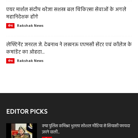
एयर मार्शल संदीप थरेजा सशस्त्र बल चिकित्सा सेवाओं के अगले
महानिदेशक होंगे
Rakshak News
सेना
लेफ्टिनेंट जनरल जे. देबनाथ ने लखनऊ एएमसी सेंटर एवं कॉलेज के
कमांडेंट का ओहदा...
Rakshak News
सेना
EDITOR PICKS
क्या पुलिस कमिश्नर भुल्लर सोशल मीडिया से सियासी फायदा
उठाने वाली...