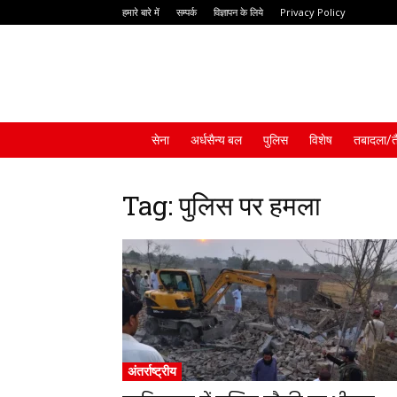
हमारे बारे में
सम्पर्क
विज्ञापन के लिये
Privacy Policy
Rakshak
News
सेना
अर्धसैन्य बल
पुलिस
विशेष
तबादला/त
Tag: पुलिस पर हमला
अंतर्राष्ट्रीय