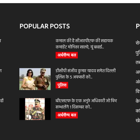
POPULAR POSTS
P
ा
कमाल की है सीआरपीएफ की सहायक
से
कमांडेंट मोनिका साल्वे, यूं बचाई...
पु
अर्धसैन्य बल
तब
ण
डीसीपी संजीव कुमार यादव समेत दिल्ली
अर
पुलिस के 5 अफसरों को...
अंत
पुलिस
वि
ों
बीएसएफ के एक अनूठे अधिकारी जो फिर
के
सम्भालेंगे 1 दिसम्बर को...
क
अर्धसैन्य बल
ख