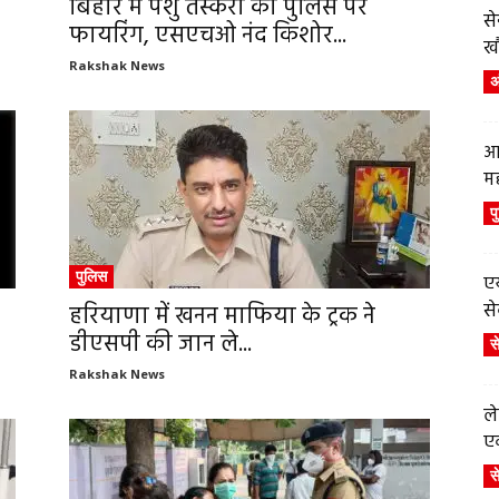
बिहार में पशु तस्करों की पुलिस पर
स
फायरिंग, एसएचओ नंद किशोर...
ख
Rakshak News
अं
आ
म
प
पुलिस
एय
से
हरियाणा में खनन माफिया के ट्रक ने
डीएसपी की जान ले...
स
Rakshak News
ले
एव
स