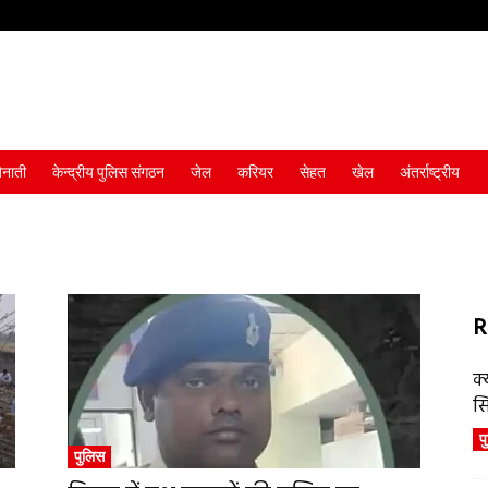
ैनाती
केन्द्रीय पुलिस संगठन
जेल
करियर
सेहत
खेल
अंतर्राष्ट्रीय
R
क्
स
प
पुलिस