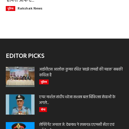
‘हार्मनी ऑफ द...
Rakshak News
पुलिस
EDITOR PICKS
आईपीएस आलोक कुमार रचित ‘साझे लमहों की महक’ सबकी
कविता है
पुलिस
एयर मार्शल संदीप थरेजा सशस्त्र बल चिकित्सा सेवाओं के
अगले...
सेना
लेफ्टिनेंट जनरल जे. देबनाथ ने लखनऊ एएमसी सेंटर एवं