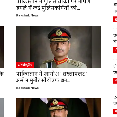
ो
पाकिस्तान में पुलिस चौकी पर भीषण
आ
हमले में कई पुलिसकर्मियों की...
म
Rakshak News
प
एय
से
स
अंतर्राष्ट्रीय
ले
एव
के
पाकिस्तान में खामोश ‘ तख्तापलट ‘ :
असीम मुनीर सीडीएफ बन...
स
Rakshak News
एय
प
स