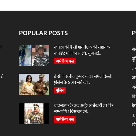
POPULAR POSTS
P
ण
कमाल की है सीआरपीएफ की सहायक
से
कमांडेंट मोनिका साल्वे, यूं बचाई...
पु
अर्धसैन्य बल
तब
ों
डीसीपी संजीव कुमार यादव समेत दिल्ली
अर
पुलिस के 5 अफसरों को...
अंत
पुलिस
वि
बीएसएफ के एक अनूठे अधिकारी जो फिर
के
सम्भालेंगे 1 दिसम्बर को...
क
अर्धसैन्य बल
ख