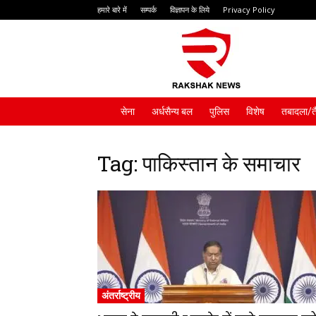
हमारे बारे में
सम्पर्क
विज्ञापन के लिये
Privacy Policy
Rakshak
News
सेना
अर्धसैन्य बल
पुलिस
विशेष
तबादला/त
Tag: पाकिस्तान के समाचार
अंतर्राष्ट्रीय