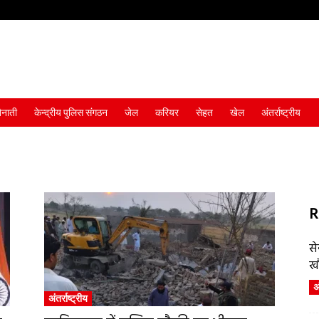
ैनाती
केन्द्रीय पुलिस संगठन
जेल
करियर
सेहत
खेल
अंतर्राष्ट्रीय
R
स
ख
अं
अंतर्राष्ट्रीय