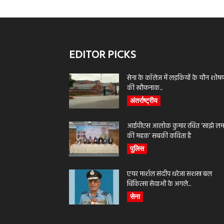
EDITOR PICKS
सेना के कॉलेज में लड़कियों के यौन शोष
की खौफनाक...
अंतर्राष्ट्रीय
आईपीएस आलोक कुमार रचित ‘साझे लमह
की महक’ सबकी कविता है
पुलिस
एयर मार्शल संदीप थरेजा सशस्त्र बल
चिकित्सा सेवाओं के अगले...
सेना