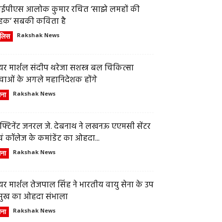
ईपीएस आलोक कुमार रचित ‘साझे लमहों की
हक’ सबकी कविता है
ुलिस
Rakshak News
र मार्शल संदीप थरेजा सशस्त्र बल चिकित्सा
वाओं के अगले महानिदेशक होंगे
ेना
Rakshak News
फ्टिनेंट जनरल जे. देबनाथ ने लखनऊ एएमसी सेंटर
ं कॉलेज के कमांडेंट का ओहदा...
ेना
Rakshak News
र मार्शल तेजपाल सिंह ने भारतीय वायु सेना के उप
्रमुख का ओहदा संभाला
ेना
Rakshak News