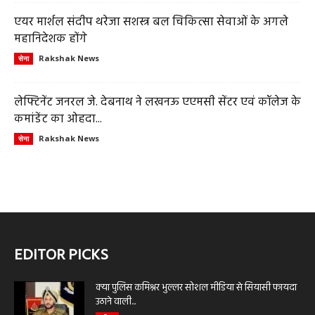
एयर मार्शल संदीप थरेजा सशस्त्र बल चिकित्सा सेवाओं के अगले
महानिदेशक होंगे
Rakshak News
सेना
लेफ्टिनेंट जनरल जे. देबनाथ ने लखनऊ एएमसी सेंटर एवं कॉलेज के
कमांडेंट का ओहदा...
Rakshak News
सेना
EDITOR PICKS
क्या पुलिस कमिश्नर भुल्लर सोशल मीडिया से सियासी फायदा
उठाने वाली...