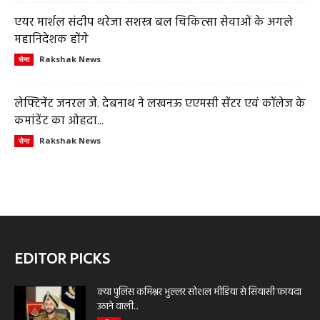
एयर मार्शल संदीप थरेजा सशस्त्र बल चिकित्सा सेवाओं के अगले
महानिदेशक होंगे
Rakshak News
सेना
लेफ्टिनेंट जनरल जे. देबनाथ ने लखनऊ एएमसी सेंटर एवं कॉलेज के
कमांडेंट का ओहदा...
Rakshak News
सेना
EDITOR PICKS
क्या पुलिस कमिश्नर भुल्लर सोशल मीडिया से सियासी फायदा
उठाने वाली...