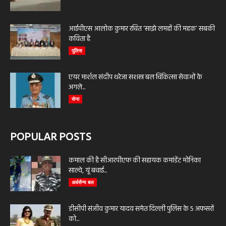
आईपीएस आलोक कुमार रचित ‘साझे लमहों की महक’ सबकी
कविता है
पुलिस
एयर मार्शल संदीप थरेजा सशस्त्र बल चिकित्सा सेवाओं के
अगले...
सेना
POPULAR POSTS
कमाल की है सीआरपीएफ की सहायक कमांडेंट मोनिका
साल्वे, यूं बचाई...
अर्धसैन्य बल
डीसीपी संजीव कुमार यादव समेत दिल्ली पुलिस के 5 अफसरों
को...