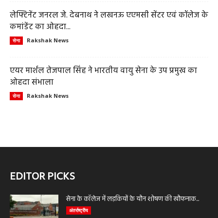
लेफ्टिनेंट जनरल जे. देबनाथ ने लखनऊ एएमसी सेंटर एवं कॉलेज के
कमांडेंट का ओहदा...
Rakshak News
सेना
एयर मार्शल तेजपाल सिंह ने भारतीय वायु सेना के उप प्रमुख का
ओहदा संभाला
Rakshak News
सेना
EDITOR PICKS
सेना के कॉलेज में लड़कियों के यौन शोषण की खौफनाक...
अंतर्राष्ट्रीय