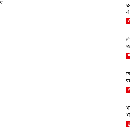
एस
एय
से
स
ले
एव
स
एय
प
स
अब
ऑर
प