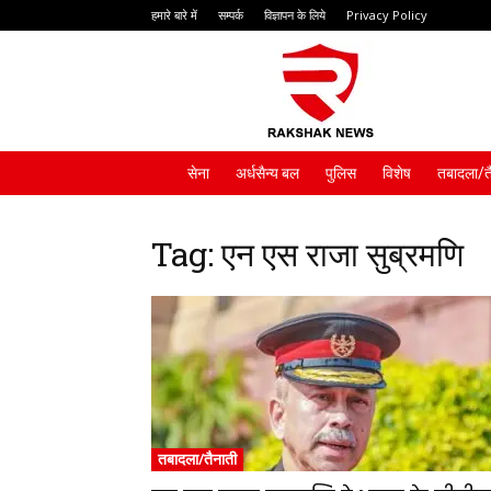
हमारे बारे में
सम्पर्क
विज्ञापन के लिये
Privacy Policy
Rakshak
News
सेना
अर्धसैन्य बल
पुलिस
विशेष
तबादला/त
Tag: एन एस राजा सुब्रमणि
तबादला/तैनाती