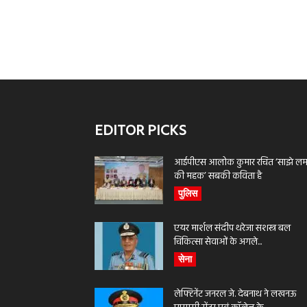
EDITOR PICKS
आईपीएस आलोक कुमार रचित ‘साझे लमह
की महक’ सबकी कविता है
पुलिस
एयर मार्शल संदीप थरेजा सशस्त्र बल
चिकित्सा सेवाओं के अगले...
सेना
लेफ्टिनेंट जनरल जे. देबनाथ ने लखनऊ