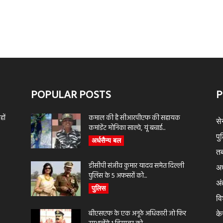
POPULAR POSTS
P
ों
कमाल की है सीआरपीएफ की सहायक
से
कमांडेंट मोनिका साल्वे, यूं बचाई...
पु
अर्धसैन्य बल
तब
डीसीपी संजीव कुमार यादव समेत दिल्ली
अर
पुलिस के 5 अफसरों को...
अंत
पुलिस
वि
बीएसएफ के एक अनूठे अधिकारी जो फिर
के