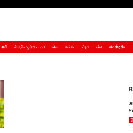
ैनाती
केन्द्रीय पुलिस संगठन
जेल
करियर
सेहत
खेल
अंतर्राष्ट्रीय
R
आ
म
प