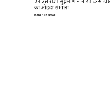
एन एस राजा सुब्रमणि ने भारत के सीडी
का ओहदा संभाला
Rakshak News