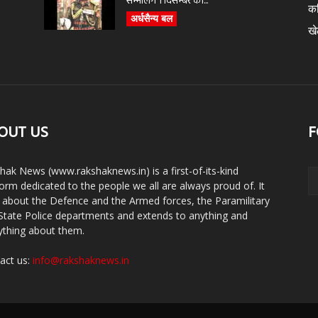
सम्भालेंगे 1 दिसम्बर को...
क
अर्धसैन्य बल
ख
OUT US
F
hak News (www.rakshaknews.in) is a first-of-its-kind
form dedicated to the people we all are always proud of. It
s about the Defence and the Armed forces, the Paramilitary
State Police departments and extends to anything and
ything about them.
act us:
info@rakshaknews.in