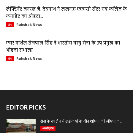
लेफ्टिनेंट जनरल जे. देबनाथ ने लखनऊ एएमसी सेंटर एवं कॉलेज के
कमांडेंट का ओहदा...
Rakshak News
सेना
एयर मार्शल तेजपाल सिंह ने भारतीय वायु सेना के उप प्रमुख का
ओहदा संभाला
Rakshak News
सेना
EDITOR PICKS
सेना के कॉलेज में लड़कियों के यौन शोषण की खौफनाक...
अंतर्राष्ट्रीय