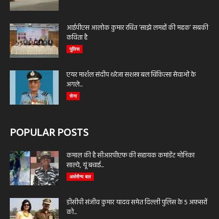
आईपीएस आलोक कुमार रचित ‘साझे लमहों की महक’ सबकी
कविता है
पुलिस
एयर मार्शल संदीप थरेजा सशस्त्र बल चिकित्सा सेवाओं के
अगले...
सेना
POPULAR POSTS
कमाल की है सीआरपीएफ की सहायक कमांडेंट मोनिका
साल्वे, यूं बचाई...
अर्धसैन्य बल
डीसीपी संजीव कुमार यादव समेत दिल्ली पुलिस के 5 अफसरों
को...