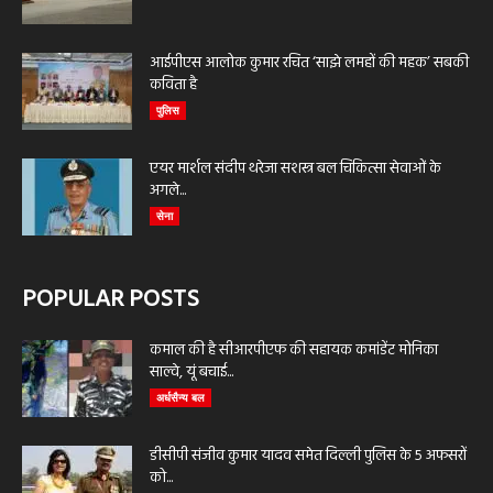
आईपीएस आलोक कुमार रचित ‘साझे लमहों की महक’ सबकी
कविता है
पुलिस
एयर मार्शल संदीप थरेजा सशस्त्र बल चिकित्सा सेवाओं के
अगले...
सेना
POPULAR POSTS
कमाल की है सीआरपीएफ की सहायक कमांडेंट मोनिका
साल्वे, यूं बचाई...
अर्धसैन्य बल
डीसीपी संजीव कुमार यादव समेत दिल्ली पुलिस के 5 अफसरों
को...