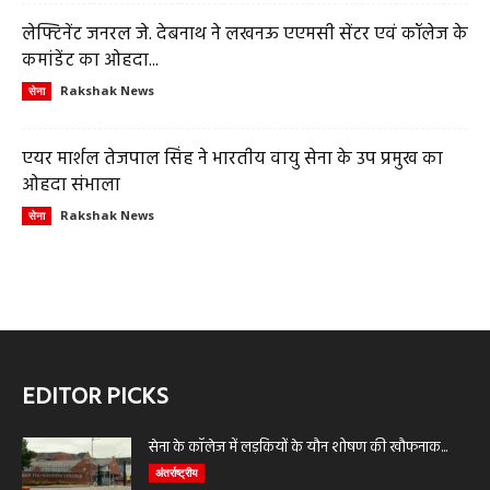
लेफ्टिनेंट जनरल जे. देबनाथ ने लखनऊ एएमसी सेंटर एवं कॉलेज के
कमांडेंट का ओहदा...
Rakshak News
सेना
एयर मार्शल तेजपाल सिंह ने भारतीय वायु सेना के उप प्रमुख का
ओहदा संभाला
Rakshak News
सेना
EDITOR PICKS
सेना के कॉलेज में लड़कियों के यौन शोषण की खौफनाक...
अंतर्राष्ट्रीय