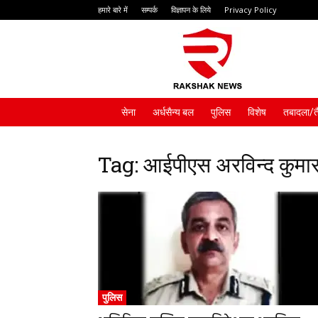
हमारे बारे में
सम्पर्क
विज्ञापन के लिये
Privacy Policy
Rakshak
News
सेना
अर्धसैन्य बल
पुलिस
विशेष
तबादला/त
Tag: आईपीएस अरविन्द कुमा
पुलिस