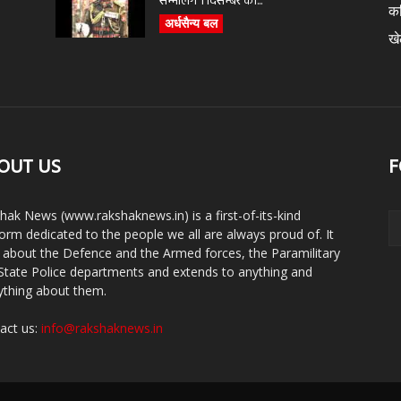
सम्भालेंगे 1 दिसम्बर को...
क
अर्धसैन्य बल
ख
OUT US
F
hak News (www.rakshaknews.in) is a first-of-its-kind
form dedicated to the people we all are always proud of. It
s about the Defence and the Armed forces, the Paramilitary
State Police departments and extends to anything and
ything about them.
act us:
info@rakshaknews.in