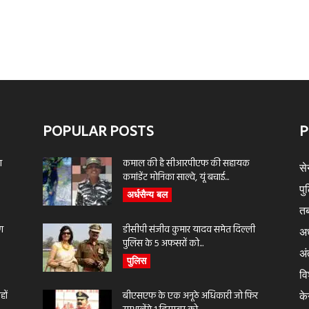
POPULAR POSTS
P
ा
कमाल की है सीआरपीएफ की सहायक
से
कमांडेंट मोनिका साल्वे, यूं बचाई...
पु
अर्धसैन्य बल
तब
ण
डीसीपी संजीव कुमार यादव समेत दिल्ली
अर
पुलिस के 5 अफसरों को...
अंत
पुलिस
वि
ों
बीएसएफ के एक अनूठे अधिकारी जो फिर
के