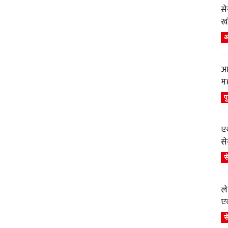
स
ख
अं
आ
म
प
एय
से
स
ले
एव
स