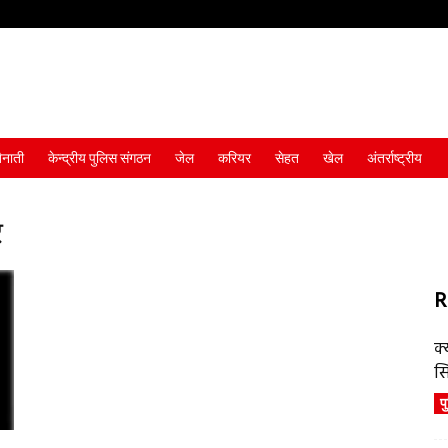
ैनाती
केन्द्रीय पुलिस संगठन
जेल
करियर
सेहत
खेल
अंतर्राष्ट्रीय
र
R
क्
स
प