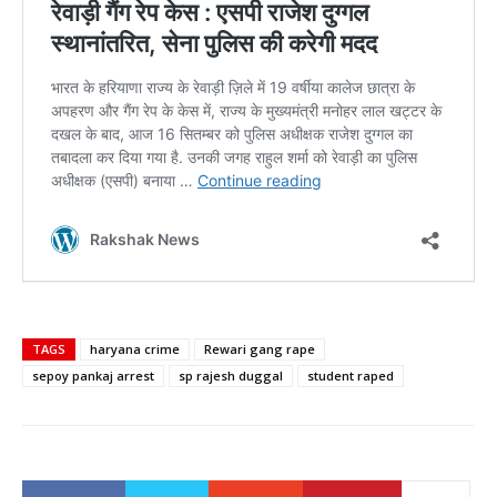
TAGS
haryana crime
Rewari gang rape
sepoy pankaj arrest
sp rajesh duggal
student raped