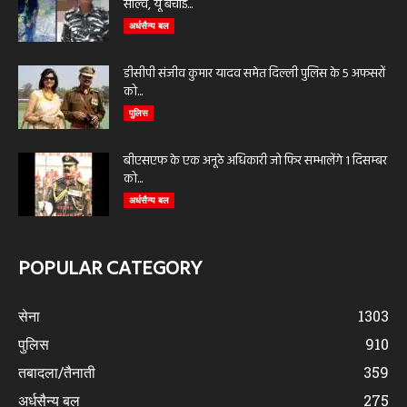
साल्वे, यूं बचाई...
अर्धसैन्य बल
डीसीपी संजीव कुमार यादव समेत दिल्ली पुलिस के 5 अफसरों
को...
पुलिस
बीएसएफ के एक अनूठे अधिकारी जो फिर सम्भालेंगे 1 दिसम्बर
को...
अर्धसैन्य बल
POPULAR CATEGORY
सेना
1303
पुलिस
910
तबादला/तैनाती
359
अर्धसैन्य बल
275