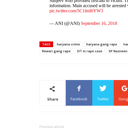
Sanjeev who provided first-aid to victim. T
information. Main accused will be arrested
pic.twitter.com/5C1lmI6YW3
— ANI (@ANI)
September 16, 2018
TAGS
haryana crime
haryana gang rape
ha
Rewari gang rape
SIT in rape case
SP Nazneen
Facebook
Twitter
Goog
Share
Previous article