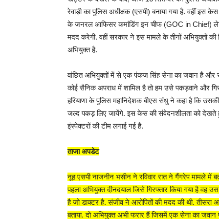
रेवाड़ी का पुलिस अधीक्षक (एसपी) बनाया गया है. वहीं इस केस म
के जनरल आफिसर कमांडिंग इन चीफ (GOC in Chief) लेफ्टिन
मदद करेगी. वहीं सरकार ने इस मामले के तीनों अभियुक्तों की
अभियुक्त है.
वांछित अभियुक्तों में से एक पंकज सिंह सेना का जवान है और
कोई सैनिक अपराध में शामिल है तो हम उसे पकड़वाने और गिरफ्ता
हरियाणा के पुलिस महानिदेशक बीएस संधु ने कहा है कि उसकी 
जल्द पकड़ लिए जायेंगे. इस केस की संवेदनशीलता को देखते 
इंस्पेक्टरों की टीम लगाई गई है.
ताजा अपडेट
नूह एसपी नाजनीन भसीन ने रविवार रात ने गैंगरेप मामले में ब
पहला अभियुक्त दीनदयाल जिसे गिरफ्तार किया गया है वह उस 
है जो डाक्टर है. संजीव ने आरोपितों की मदद की थी. तीसरा 
बताया. दो अभियुक्त अभी फरार हैं जिसमें एक सेना का जवान 