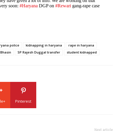
hey have given a lot of info. We are working on that
 very soon:
#Haryana
DGP on
#Rewari
gang-rape case
ryana police
kidnapping in haryana
rape in haryana
 Bhasin
SP Rajesh Duggal transfer
student kidnapped
le+
Pinterest
Next article