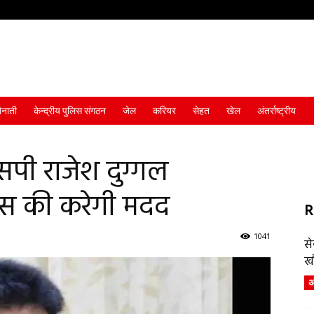
ैनाती
केन्द्रीय पुलिस संगठन
जेल
करियर
सेहत
खेल
अंतर्राष्ट्रीय
 एसपी राजेश दुग्गल
लिस की करेगी मदद
R
1041
स
ख
अं