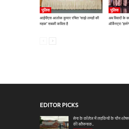
पुलिस
पुलिस
आईपीएस आलोक कुमार रचित ‘साझे लमहों की
अब विवादों के क
महक’ सबकी कविता है
ऑर्केस्ट्रा ‘हार
EDITOR PICKS
सेना के कॉलेज में लड़कियों के यौन शोष
की खौफनाक...