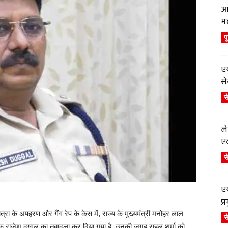
आ
म
प
एय
से
स
ले
एव
स
एय
प
ात्रा के अपहरण और गैंग रेप के केस में, राज्य के मुख्यमंत्री मनोहर लाल
स
राजेश दुग्गल का तबादला कर दिया गया है. उनकी जगह राहुल शर्मा को