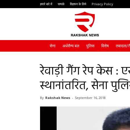
हमारे बारे में
सम्पर्क
विज्ञापन के लिये
Privacy Policy
Rakshak
News
सेना
अर्धसैन्य बल
पुलिस
विशेष
तबादला/त
रेवाड़ी गैंग रेप केस :
स्थानांतरित, सेना पु
By
Rakshak News
-
September 16, 2018