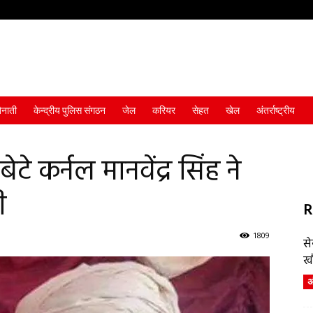
ैनाती
केन्द्रीय पुलिस संगठन
जेल
करियर
सेहत
खेल
अंतर्राष्ट्रीय
े कर्नल मानवेंद्र सिंह ने
ी
R
1809
स
ख
अं