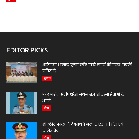
EDITOR PICKS
आईपीएस आलोक कुमार रचित ‘साझे लमहों की महक’ सबकी
कविता है
पुलिस
एयर मार्शल संदीप थरेजा सशस्त्र बल चिकित्सा सेवाओं के
अगले...
सेना
लेफ्टिनेंट जनरल जे. देबनाथ ने लखनऊ एएमसी सेंटर एवं
कॉलेज के...
सेना