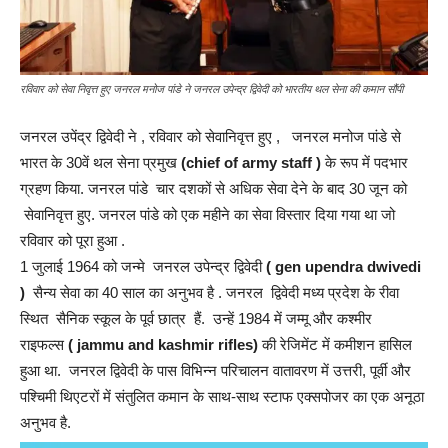
रविवार को सेवा निवृत्त हुए जनरल मनोज पांडे ने जनरल उपेन्द्र द्विवेदी को भारतीय थल सेना की कमान सौंपी
जनरल उपेंद्र द्विवेदी ने , रविवार को सेवानिवृत्त हुए , जनरल मनोज पांडे से
भारत के 30वें थल सेना प्रमुख
(chief of army staff )
के रूप में पदभार
ग्रहण किया. जनरल पांडे चार दशकों से अधिक सेवा देने के बाद 30 जून को
सेवानिवृत्त हुए. जनरल पांडे को एक महीने का सेवा विस्तार दिया गया था जो
रविवार को पूरा हुआ .
1 जुलाई 1964 को जन्मे जनरल उपेन्द्र द्विवेदी
( gen upendra dwivedi
)
सैन्य सेवा का 40 साल का अनुभव है . जनरल द्विवेदी मध्य प्रदेश के रीवा
स्थित सैनिक स्कूल के पूर्व छात्र हैं. उन्हें 1984 में जम्मू और कश्मीर
राइफल्स
( jammu and kashmir rifles)
की रेजिमेंट में कमीशन हासिल
हुआ था. जनरल द्विवेदी के पास विभिन्न परिचालन वातावरण में उत्तरी, पूर्वी और
पश्चिमी थिएटरों में संतुलित कमान के साथ-साथ स्टाफ एक्सपोजर का एक अनूठा
अनुभव है.