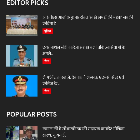
EDITOR PICKS
आईपीएस आलोक कुमार रचित ‘साझे लमहों की महक’ सबकी
कविता है
पुलिस
एयर मार्शल संदीप थरेजा सशस्त्र बल चिकित्सा सेवाओं के
अगले...
सेना
लेफ्टिनेंट जनरल जे. देबनाथ ने लखनऊ एएमसी सेंटर एवं
कॉलेज के...
सेना
POPULAR POSTS
कमाल की है सीआरपीएफ की सहायक कमांडेंट मोनिका
साल्वे, यूं बचाई...