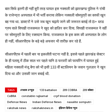
बात सिर्फ इतनी ही नहीं बुरी तरह घायल इस नक्सली को झारखण्ड पुलिस ने रांची
के राजेन्द्रा अस्पताल में भी भर्ती कराया लेकिन नक्सली सोमपुत्री का काफी खून
बह गया था. डाक्टरों ने उसे जब खून चढ़ाये जाने की जरूरत बताई तो B+ ब्लड
ग्रुप वाले सिपाही राजकमल ने खुद को हाज़िर कर दिया. सिपाही राजकमल ने वहीं
पर सोमपुत्री के लिए रक्तदान किया. राजकमल के इस काम की अस्पताल के लोग
ही नहीं, सीआरपीएफ के बड़े बड़े अफसर भी तारीफ़ कर रहे हैं.
सीआरपीएफ में पहली बार या इकलौती घटना नहीं है. इससे पहले झारखंड सेक्टर
के ही पलामू में ठीक साल भर पहले यानि 8 फरवरी को फायरिंग में घायल हुई
महिला नक्सली मंजू बैगा को भी इसी 133 वीं बटालियन के जवान गुलज़ार ने खून
दिया था और उसकी जान बचाई थी.
TAGS
#रक्षक #न्यूज़
133 battalion
209 COBRA
209 कोबरा
CoBRA
constable rajkamal
crpf blood donation
Defense News
Indian Defense News
naxalite somputri
rakshak news
rakshaknews.in
इंडियन डिफेंस न्यूज