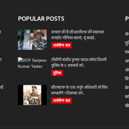
POPULAR POSTS
P
ा
कमाल की है सीआरपीएफ की सहायक
से
कमांडेंट मोनिका साल्वे, यूं बचाई...
पु
अर्धसैन्य बल
तब
ण
डीसीपी संजीव कुमार यादव समेत दिल्ली
अर
पुलिस के 5 अफसरों को...
अंत
पुलिस
वि
ों
बीएसएफ के एक अनूठे अधिकारी जो फिर
के
सम्भालेंगे 1 दिसम्बर को...
क
अर्धसैन्य बल
ख