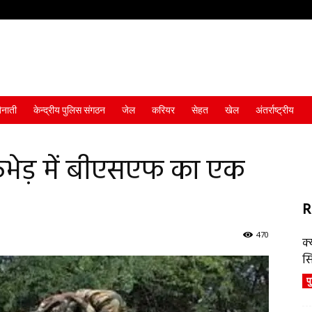
ैनाती
केन्द्रीय पुलिस संगठन
जेल
करियर
सेहत
खेल
अंतर्राष्ट्रीय
ठभेड़ में बीएसएफ का एक
R
470
क्
स
प