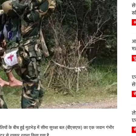
स
ख
अं
आ
म
प
एय
से
स
ले
एव
लियों के बीच हुई मुठभेड़ में सीमा सुरक्षा बल (बीएसएफ) का एक जवान गंभीर
स
र से रायपुर रवाना किया गया है.