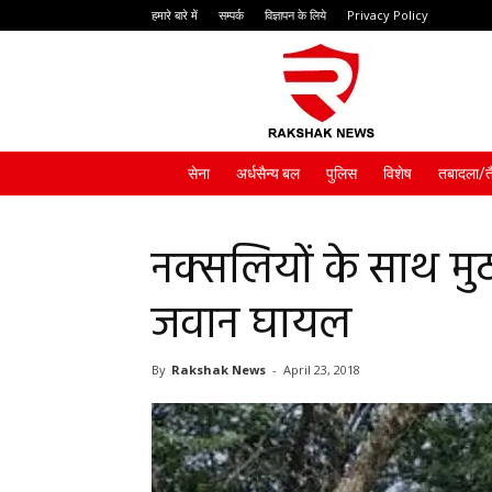
हमारे बारे में
सम्पर्क
विज्ञापन के लिये
Privacy Policy
Rakshak
News
सेना
अर्धसैन्य बल
पुलिस
विशेष
तबादला/त
नक्सलियों के साथ मु
जवान घायल
By
Rakshak News
-
April 23, 2018