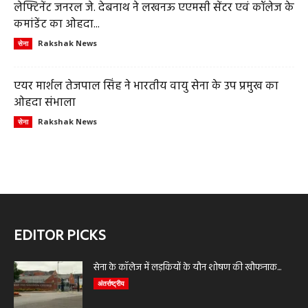
लेफ्टिनेंट जनरल जे. देबनाथ ने लखनऊ एएमसी सेंटर एवं कॉलेज के
कमांडेंट का ओहदा...
Rakshak News
सेना
एयर मार्शल तेजपाल सिंह ने भारतीय वायु सेना के उप प्रमुख का
ओहदा संभाला
Rakshak News
सेना
EDITOR PICKS
सेना के कॉलेज में लड़कियों के यौन शोषण की खौफनाक...
अंतर्राष्ट्रीय