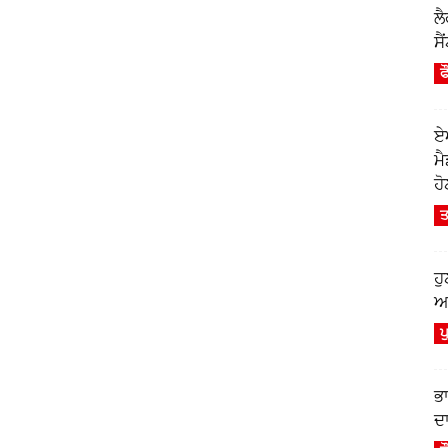
ਲ
ਸੈ
ਫ
ਏ
ਮ
ਹੋ
ਤ
ਹ
ਆਫ
ਪ
ਭ
ਦਾ