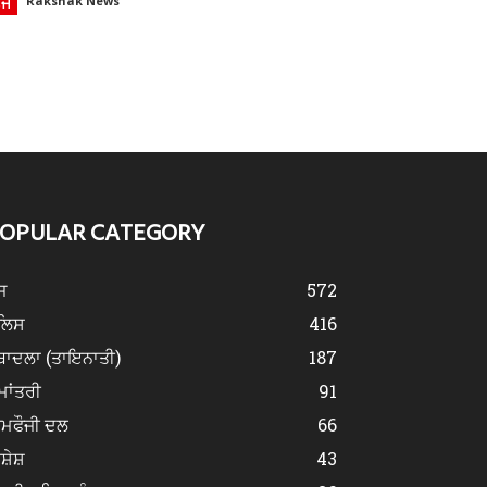
ੌਜ
Rakshak News
OPULAR CATEGORY
ਜ
572
ੁਲਿਸ
416
ਬਾਦਲਾ (ਤਾਇਨਾਤੀ)
187
ਮਾਂਤਰੀ
91
ੀਮਫੌਜੀ ਦਲ
66
ਿਸ਼ੇਸ਼
43