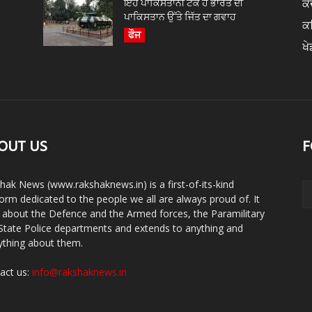
ਇਹ ਪਾਕਿਸਤਾਨੀ ਟੈਂਕ ਹੈ ਭਾਰਤ ਦੀ
ਕੇ
ਪਾਕਿਸਤਾਨ ਉੱਤੇ ਜਿੱਤ ਦਾ ਗਵਾਹ
ਕ
ਫੌਜ
ਖੇ
OUT US
F
hak News (www.rakshaknews.in) is a first-of-its-kind
form dedicated to the people we all are always proud of. It
s about the Defence and the Armed forces, the Paramilitary
State Police departments and extends to anything and
ything about them.
act us:
info@rakshaknews.in