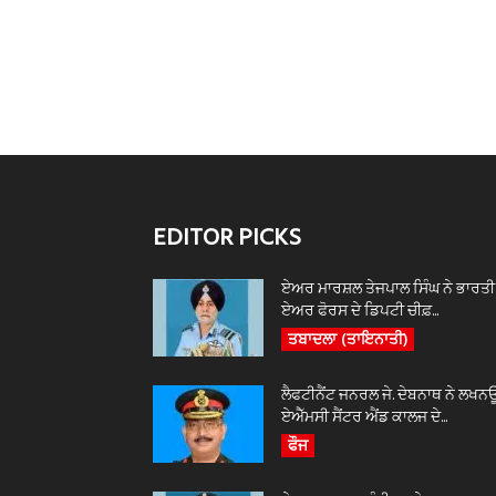
EDITOR PICKS
ਏਅਰ ਮਾਰਸ਼ਲ ਤੇਜਪਾਲ ਸਿੰਘ ਨੇ ਭਾਰਤੀ
ਏਅਰ ਫੋਰਸ ਦੇ ਡਿਪਟੀ ਚੀਫ਼...
ਤਬਾਦਲਾ (ਤਾਇਨਾਤੀ)
ਲੈਫਟੀਨੈਂਟ ਜਨਰਲ ਜੇ. ਦੇਬਨਾਥ ਨੇ ਲਖਨ
ਏਐੱਮਸੀ ਸੈਂਟਰ ਐਂਡ ਕਾਲਜ ਦੇ...
ਫੌਜ