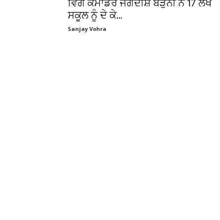
ਵਿੰਗ ਕਮਾਂਡਰ ਜਗਦੀਸ਼ ਬੜੁਨੀ ਨੇ 17 ਲੱਖ
ਸਕੂਲ ਨੂੰ ਦੇ ਕੇ...
Sanjay Vohra