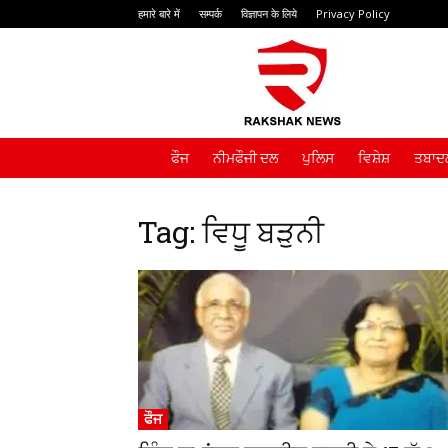
हमारे बारे में
सम्पर्क
विज्ञापन के लिये
Privacy Policy
Rakshak
News
ਫੌਜ
ਨੀਮਫੌਜੀ ਦਲ
ਪੁਲਿਸ
ਵਿਸ਼ੇਸ਼
ਤਬਾਦਲ
Tag: ਵਿਧੂ ਬੜੁਨੀ
ਫੌਜ