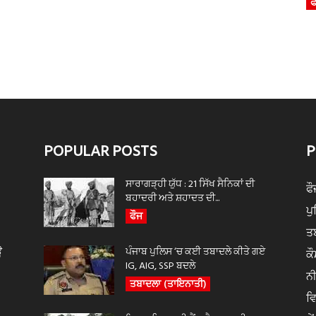
ਫ
POPULAR POSTS
P
ਸਾਰਾਗੜ੍ਹੀ ਯੁੱਧ : 21 ਸਿੱਖ ਸੈਨਿਕਾਂ ਦੀ
ਫੌ
ਬਹਾਦਰੀ ਅਤੇ ਸ਼ਹਾਦਤ ਦੀ...
ਪ
ਫੌਜ
ਤ
ਊ
ਪੰਜਾਬ ਪੁਲਿਸ ‘ਚ ਕਈ ਤਬਾਦਲੇ ਕੀਤੇ ਗਏ
ਕੌ
IG, AIG, SSP ਬਦਲੇ
ਨ
ਤਬਾਦਲਾ (ਤਾਇਨਾਤੀ)
ਵ