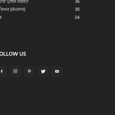
ਂਦਰੀ ਪੁਲਿਸ ਸੰਗਠਨ
36
ਰਿਅਰ (ਕੰਮਕਾਜ)
35
ਡ
24
OLLOW US