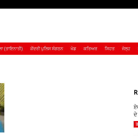
ਾ (ਤਾਇਨਾਤੀ)
ਕੇਂਦਰੀ ਪੁਲਿਸ ਸੰਗਠਨ
ਖੇਡ
ਕਰਿਅਰ
ਸਿਹਤ
ਜੇਲ੍ਹ
R
ਏ
ਦ
ਤ