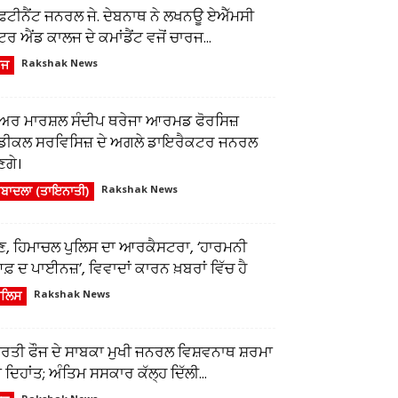
ੈਫਟੀਨੈਂਟ ਜਨਰਲ ਜੇ. ਦੇਬਨਾਥ ਨੇ ਲਖਨਊ ਏਐੱਮਸੀ
ਂਟਰ ਐਂਡ ਕਾਲਜ ਦੇ ਕਮਾਂਡੈਂਟ ਵਜੋਂ ਚਾਰਜ...
ੌਜ
Rakshak News
ਅਰ ਮਾਰਸ਼ਲ ਸੰਦੀਪ ਥਰੇਜਾ ਆਰਮਡ ਫੋਰਸਿਜ਼
ੈਡੀਕਲ ਸਰਵਿਸਿਜ਼ ਦੇ ਅਗਲੇ ਡਾਇਰੈਕਟਰ ਜਨਰਲ
ਣਗੇ।
ਬਾਦਲਾ (ਤਾਇਨਾਤੀ)
Rakshak News
ੁਣ, ਹਿਮਾਚਲ ਪੁਲਿਸ ਦਾ ਆਰਕੈਸਟਰਾ, ‘ਹਾਰਮਨੀ
਼ ਦ ਪਾਈਨਜ਼’, ਵਿਵਾਦਾਂ ਕਾਰਨ ਖ਼ਬਰਾਂ ਵਿੱਚ ਹੈ
ੁਲਿਸ
Rakshak News
ਾਰਤੀ ਫੌਜ ਦੇ ਸਾਬਕਾ ਮੁਖੀ ਜਨਰਲ ਵਿਸ਼ਵਨਾਥ ਸ਼ਰਮਾ
 ਦਿਹਾਂਤ; ਅੰਤਿਮ ਸਸਕਾਰ ਕੱਲ੍ਹ ਦਿੱਲੀ...