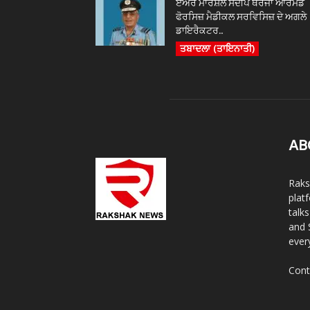
ਏਅਰ ਮਾਰਸ਼ਲ ਸੰਦੀਪ ਥਰੇਜਾ ਆਰਮਡ
ਫੋਰਸਿਜ਼ ਮੈਡੀਕਲ ਸਰਵਿਸਿਜ਼ ਦੇ ਅਗਲੇ
ਡਾਇਰੈਕਟਰ...
ਤਬਾਦਲਾ (ਤਾਇਨਾਤੀ)
AB
Raks
plat
talk
and 
ever
Cont