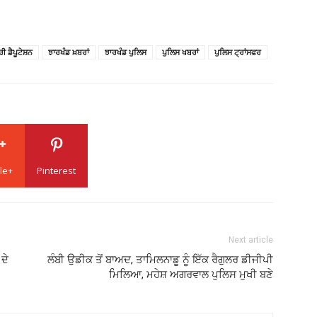
ਰੀ ਡੈਪੂਟੇਸ਼ਨ
ਝਾਰਖੰਡ ਖ਼ਬਰਾਂ
ਝਾਰਖੰਡ ਪੁਲਿਸ
ਪੁਲਿਸ ਖਬਰਾਂ
ਪੁਲਿਸ ਟ੍ਰਾਂਸਫਰ
le+
Pinterest
Next article
ਦੇ
ਲੰਬੀ ਉਡੀਕ ਤੋਂ ਬਾਅਦ, ਤਾਮਿਲਨਾਡੂ ਨੂੰ ਇੱਕ ਰੈਗੁਲਰ ਡੀਜੀਪੀ
ਮਿਲਿਆ, ਮਹੇਸ਼ ਅਗਰਵਾਲ ਪੁਲਿਸ ਮੁਖੀ ਬਣੇ