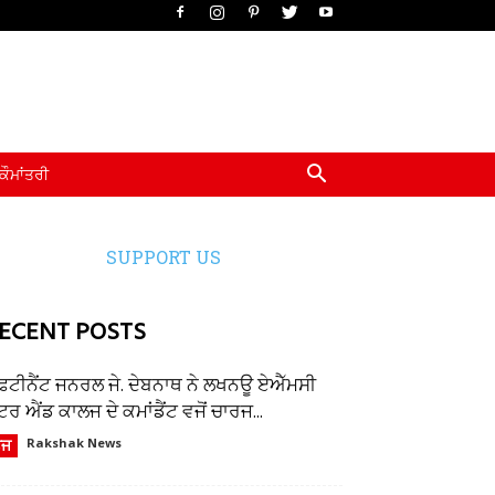
ਕੌਮਾਂਤਰੀ
SUPPORT US
ECENT POSTS
ੈਫਟੀਨੈਂਟ ਜਨਰਲ ਜੇ. ਦੇਬਨਾਥ ਨੇ ਲਖਨਊ ਏਐੱਮਸੀ
ਂਟਰ ਐਂਡ ਕਾਲਜ ਦੇ ਕਮਾਂਡੈਂਟ ਵਜੋਂ ਚਾਰਜ...
ੌਜ
Rakshak News