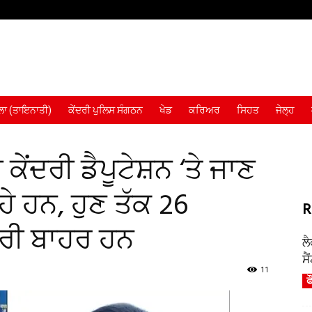
ਾ (ਤਾਇਨਾਤੀ)
ਕੇਂਦਰੀ ਪੁਲਿਸ ਸੰਗਠਨ
ਖੇਡ
ਕਰਿਅਰ
ਸਿਹਤ
ਜੇਲ੍ਹ
ੇਂਦਰੀ ਡੈਪੂਟੇਸ਼ਨ ‘ਤੇ ਜਾਣ
 ਹਨ, ਹੁਣ ਤੱਕ 26
R
ੀ ਬਾਹਰ ਹਨ
ਲ
ਸੈ
11
ਫ