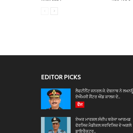
EDITOR PICKS
ਲੈਫਟੀਨੈਂਟ ਜਨਰਲ ਜੇ. ਦੇਬਨਾਥ ਨੇ ਲਖਨ
ਏਐੱਮਸੀ ਸੈਂਟਰ ਐਂਡ ਕਾਲਜ ਦੇ...
ਫੌਜ
ਏਅਰ ਮਾਰਸ਼ਲ ਸੰਦੀਪ ਥਰੇਜਾ ਆਰਮਡ
ਫੋਰਸਿਜ਼ ਮੈਡੀਕਲ ਸਰਵਿਸਿਜ਼ ਦੇ ਅਗਲੇ
ਡਾਇਰੈਕਟਰ...