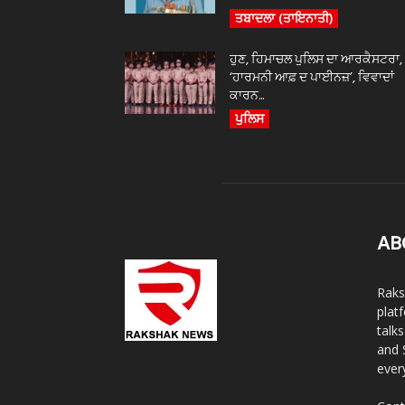
ਤਬਾਦਲਾ (ਤਾਇਨਾਤੀ)
ਹੁਣ, ਹਿਮਾਚਲ ਪੁਲਿਸ ਦਾ ਆਰਕੈਸਟਰਾ,
‘ਹਾਰਮਨੀ ਆਫ਼ ਦ ਪਾਈਨਜ਼’, ਵਿਵਾਦਾਂ
ਕਾਰਨ...
ਪੁਲਿਸ
AB
Raks
plat
talk
and 
ever