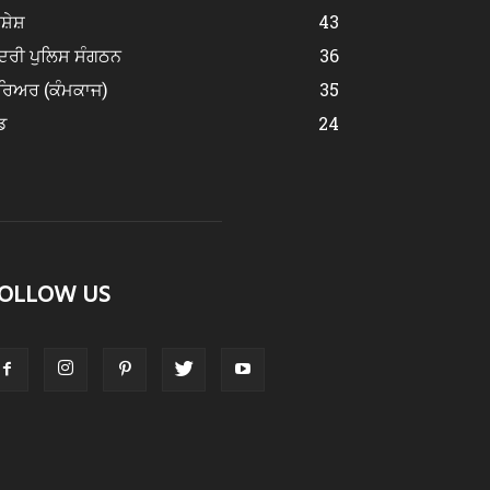
ਿਸ਼ੇਸ਼
43
ਂਦਰੀ ਪੁਲਿਸ ਸੰਗਠਨ
36
ਰਿਅਰ (ਕੰਮਕਾਜ)
35
ਡ
24
OLLOW US