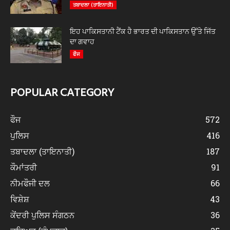
ਤਬਾਦਲਾ (ਤਾਇਨਾਤੀ)
ਇਹ ਪਾਕਿਸਤਾਨੀ ਟੈਂਕ ਹੈ ਭਾਰਤ ਦੀ ਪਾਕਿਸਤਾਨ ਉੱਤੇ ਜਿੱਤ
ਦਾ ਗਵਾਹ
ਫੌਜ
POPULAR CATEGORY
ਫੌਜ
572
ਪੁਲਿਸ
416
ਤਬਾਦਲਾ (ਤਾਇਨਾਤੀ)
187
ਕੌਮਾਂਤਰੀ
91
ਨੀਮਫੌਜੀ ਦਲ
66
ਵਿਸ਼ੇਸ਼
43
ਕੇਂਦਰੀ ਪੁਲਿਸ ਸੰਗਠਨ
36