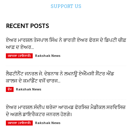
SUPPORT US
RECENT POSTS
ਏਅਰ ਮਾਰਸ਼ਲ ਤੇਜਪਾਲ ਸਿੰਘ ਨੇ ਭਾਰਤੀ ਏਅਰ ਫੋਰਸ ਦੇ ਡਿਪਟੀ ਚੀਫ਼
ਆਫ਼ ਦ ਏਅਰ...
Rakshak News
ਤਬਾਦਲਾ (ਤਾਇਨਾਤੀ)
ਲੈਫਟੀਨੈਂਟ ਜਨਰਲ ਜੇ. ਦੇਬਨਾਥ ਨੇ ਲਖਨਊ ਏਐੱਮਸੀ ਸੈਂਟਰ ਐਂਡ
ਕਾਲਜ ਦੇ ਕਮਾਂਡੈਂਟ ਵਜੋਂ ਚਾਰਜ...
Rakshak News
ਫੌਜ
ਏਅਰ ਮਾਰਸ਼ਲ ਸੰਦੀਪ ਥਰੇਜਾ ਆਰਮਡ ਫੋਰਸਿਜ਼ ਮੈਡੀਕਲ ਸਰਵਿਸਿਜ਼
ਦੇ ਅਗਲੇ ਡਾਇਰੈਕਟਰ ਜਨਰਲ ਹੋਣਗੇ।
Rakshak News
ਤਬਾਦਲਾ (ਤਾਇਨਾਤੀ)