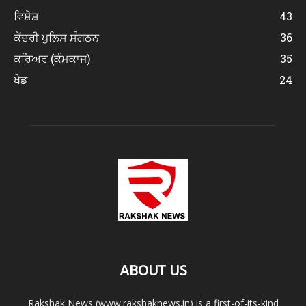
ਵਿਸ਼ੇਸ਼
43
ਕੇਂਦਰੀ ਪੁਲਿਸ ਸੰਗਠਨ
36
ਕਰਿਅਰ (ਕੰਮਕਾਜ)
35
ਖੇਡ
24
ABOUT US
Rakshak News (www.rakshaknews.in) is a first-of-its-kind