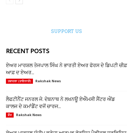
SUPPORT US
RECENT POSTS
ਏਅਰ ਮਾਰਸ਼ਲ ਤੇਜਪਾਲ ਸਿੰਘ ਨੇ ਭਾਰਤੀ ਏਅਰ ਫੋਰਸ ਦੇ ਡਿਪਟੀ ਚੀਫ਼
ਆਫ਼ ਦ ਏਅਰ...
Rakshak News
ਤਬਾਦਲਾ (ਤਾਇਨਾਤੀ)
ਲੈਫਟੀਨੈਂਟ ਜਨਰਲ ਜੇ. ਦੇਬਨਾਥ ਨੇ ਲਖਨਊ ਏਐੱਮਸੀ ਸੈਂਟਰ ਐਂਡ
ਕਾਲਜ ਦੇ ਕਮਾਂਡੈਂਟ ਵਜੋਂ ਚਾਰਜ...
Rakshak News
ਫੌਜ