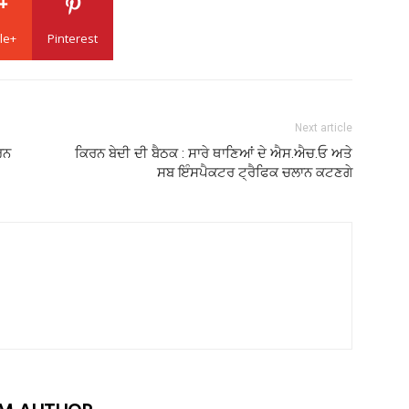
le+
Pinterest
Next article
ਰਨ
ਕਿਰਨ ਬੇਦੀ ਦੀ ਬੈਠਕ : ਸਾਰੇ ਥਾਣਿਆਂ ਦੇ ਐਸ.ਐਚ.ਓ ਅਤੇ
ਸਬ ਇੰਸਪੈਕਟਰ ਟ੍ਰੈਫਿਕ ਚਲਾਨ ਕਟਣਗੇ