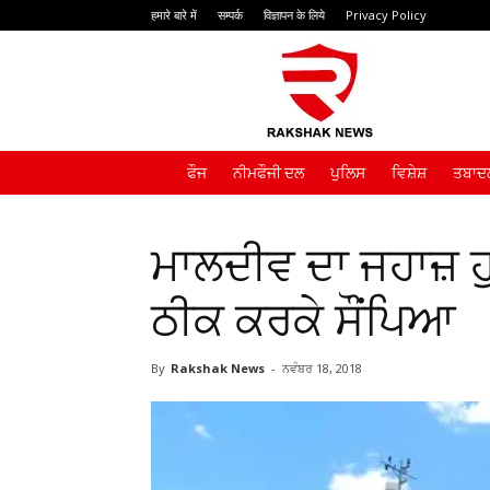
हमारे बारे में
सम्पर्क
विज्ञापन के लिये
Privacy Policy
Rakshak
News
ਫੌਜ
ਨੀਮਫੌਜੀ ਦਲ
ਪੁਲਿਸ
ਵਿਸ਼ੇਸ਼
ਤਬਾਦਲ
ਮਾਲਦੀਵ ਦਾ ਜਹਾਜ਼ ਹੁ
ਠੀਕ ਕਰਕੇ ਸੌਂਪਿਆ
By
Rakshak News
-
ਨਵੰਬਰ 18, 2018