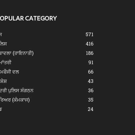
OPULAR CATEGORY
ਜ
571
ੁਲਿਸ
416
ਬਾਦਲਾ (ਤਾਇਨਾਤੀ)
186
ਮਾਂਤਰੀ
91
ੀਮਫੌਜੀ ਦਲ
66
ਿਸ਼ੇਸ਼
43
ਂਦਰੀ ਪੁਲਿਸ ਸੰਗਠਨ
36
ਰਿਅਰ (ਕੰਮਕਾਜ)
35
ਡ
24