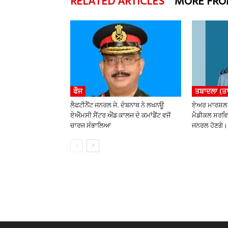
RELATED ARTICLES
MORE FRO
ਫੌਜ
ਤਬਾਦਲਾ (ਤ
ਲੈਫਟੀਨੈਂਟ ਜਨਰਲ ਜੇ. ਦੇਬਨਾਥ ਨੇ ਲਖਨਊ
ਏਅਰ ਮਾਰਸ਼ਲ 
ਏਐੱਮਸੀ ਸੈਂਟਰ ਐਂਡ ਕਾਲਜ ਦੇ ਕਮਾਂਡੈਂਟ ਵਜੋਂ
ਮੈਡੀਕਲ ਸਰਵਿ
ਚਾਰਜ ਸੰਭਾਲਿਆ
ਜਨਰਲ ਹੋਣਗੇ।