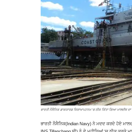
ਭਾਰਤੀ ਨੌਸੈਨਿਕ ਡਾਕਯਾਰਡ ਵਿਸ਼ਾਖਾਪਟਨਮ 'ਚ ਠੀਕ ਕਿੱਤਾ ਗਿਆ ਮਾਲਦੀਵ ਦਾ ਤ
ਭਾਰਤੀ ਨੌਸੈਨਿਕ(Indian Navy) ਨੇ ਮਦਦ ਕਰਦੇ ਹੋਏ ਮਾਲਦ
INS Tillanchang ਸੀ) ਨੂੰ ਛੇ ਮਹੀਨਿਆਂ ‘ਚ ਠੀਕ ਕਰਕੇ 