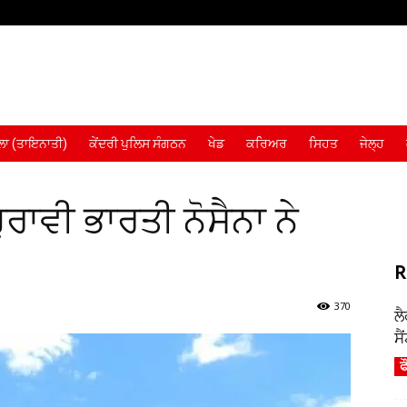
ਾ (ਤਾਇਨਾਤੀ)
ਕੇਂਦਰੀ ਪੁਲਿਸ ਸੰਗਠਨ
ਖੇਡ
ਕਰਿਅਰ
ਸਿਹਤ
ਜੇਲ੍ਹ
ਰਾਵੀ ਭਾਰਤੀ ਨੋਸੈਨਾ ਨੇ
R
370
ਲ
ਸੈ
ਫ