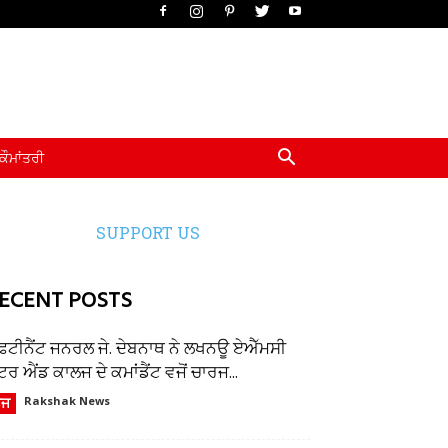
ਕੌਮਾਂਤਰੀ
SUPPORT US
ECENT POSTS
ੈਫਟੀਨੈਂਟ ਜਨਰਲ ਜੇ. ਦੇਬਨਾਥ ਨੇ ਲਖਨਊ ਏਐੱਮਸੀ
ਂਟਰ ਐਂਡ ਕਾਲਜ ਦੇ ਕਮਾਂਡੈਂਟ ਵਜੋਂ ਚਾਰਜ...
ੌਜ
Rakshak News