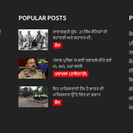
POPULAR POSTS
P
ਊ
ਸਾਰਾਗੜ੍ਹੀ ਯੁੱਧ : 21 ਸਿੱਖ ਸੈਨਿਕਾਂ ਦੀ
ਫੌ
ਬਹਾਦਰੀ ਅਤੇ ਸ਼ਹਾਦਤ ਦੀ...
ਪ
ਫੌਜ
ਤ
ਪੰਜਾਬ ਪੁਲਿਸ ‘ਚ ਕਈ ਤਬਾਦਲੇ ਕੀਤੇ ਗਏ
ਕੌ
IG, AIG, SSP ਬਦਲੇ
ਨ
ਤਬਾਦਲਾ (ਤਾਇਨਾਤੀ)
ਵ
ਇਹ ਪਾਕਿਸਤਾਨੀ ਟੈਂਕ ਹੈ ਭਾਰਤ ਦੀ
ਕੇ
ਪਾਕਿਸਤਾਨ ਉੱਤੇ ਜਿੱਤ ਦਾ ਗਵਾਹ
ਕ
ਫੌਜ
ਖੇ