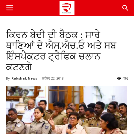
ਕਿਰਨ ਬੇਦੀ ਦੀ ਬੈਠਕ : ਸਾਰੇ
ਥਾਣਿਆਂ ਦੇ ਐਸ.ਐਚ.ਓ ਅਤੇ ਸਬ
ਇੰਸਪੈਕਟਰ ਟ੍ਰੈਫਿਕ ਚਲਾਨ
ਕਟਣਗੇ
By
Rakshak News
-
ਨਵੰਬਰ 22, 2018
496