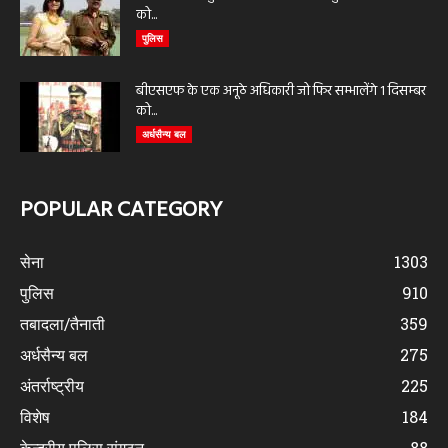
को...
पुलिस
बीएसएफ के एक अनूठे अधिकारी जो फिर सम्भालेंगे 1 दिसम्बर
को...
अर्धसैन्य बल
POPULAR CATEGORY
सेना
1303
पुलिस
910
तबादला/तैनाती
359
अर्धसैन्य बल
275
अंतर्राष्ट्रीय
225
विशेष
184
केन्द्रीय पुलिस संगठन
88