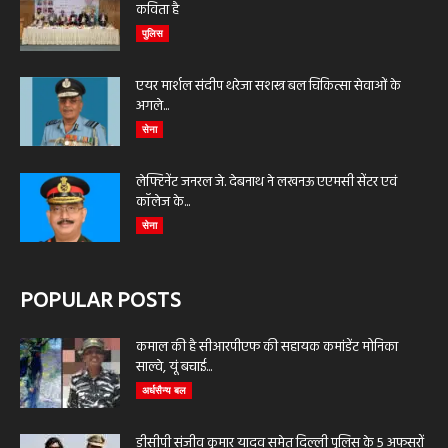
कविता है
पुलिस
एयर मार्शल संदीप थरेजा सशस्त्र बल चिकित्सा सेवाओं के
अगले...
सेना
लेफ्टिनेंट जनरल जे. देबनाथ ने लखनऊ एएमसी सेंटर एवं
कॉलेज के...
सेना
POPULAR POSTS
कमाल की है सीआरपीएफ की सहायक कमांडेंट मोनिका
साल्वे, यूं बचाई...
अर्धसैन्य बल
डीसीपी संजीव कुमार यादव समेत दिल्ली पुलिस के 5 अफसरों