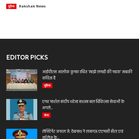
Rakshak News
पुलिस
EDITOR PICKS
आईपीएस आलोक कुमार रचित ‘साझे लमहों की महक’ सबकी
कविता है
पुलिस
एयर मार्शल संदीप थरेजा सशस्त्र बल चिकित्सा सेवाओं के
अगले...
सेना
लेफ्टिनेंट जनरल जे. देबनाथ ने लखनऊ एएमसी सेंटर एवं
कॉलेज के...