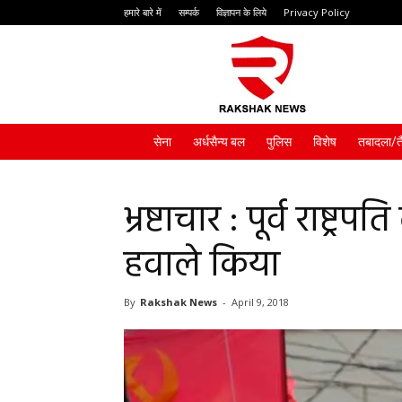
हमारे बारे में
सम्पर्क
विज्ञापन के लिये
Privacy Policy
Rakshak
News
सेना
अर्धसैन्य बल
पुलिस
विशेष
तबादला/त
भ्रष्टाचार : पूर्व राष्ट
हवाले किया
By
Rakshak News
-
April 9, 2018