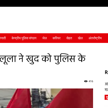
ैनाती
केन्द्रीय पुलिस संगठन
जेल
करियर
सेहत
खेल
अंतर्राष्ट्रीय
्रपति लूला ने खुद को पुलिस के
R
416
आ
म
प