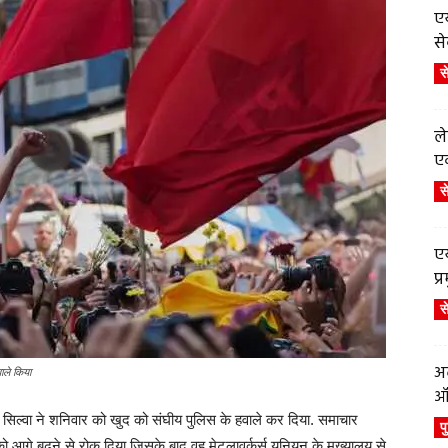
एय
से
स
ले
एव
स
एय
प
स
अब
वाले किया
ऑर
डा सिल्वा ने शनिवार को खुद को संघीय पुलिस के हवाले कर दिया. समाचार
प
को आगे बढ़ने से रोक दिया जिसके बाद वह मेटलावर्कर्स यूनियन के मुख्यालय से