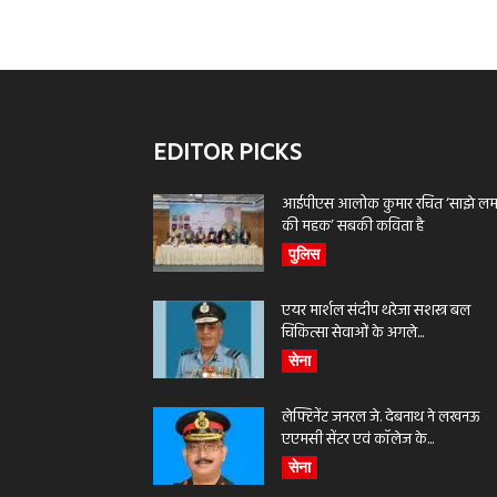
EDITOR PICKS
आईपीएस आलोक कुमार रचित ‘साझे लमह
की महक’ सबकी कविता है
पुलिस
एयर मार्शल संदीप थरेजा सशस्त्र बल
चिकित्सा सेवाओं के अगले...
सेना
लेफ्टिनेंट जनरल जे. देबनाथ ने लखनऊ
एएमसी सेंटर एवं कॉलेज के...
सेना