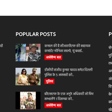
POPULAR POSTS
P
ों
कमाल की है सीआरपीएफ की सहायक
से
कमांडेंट मोनिका साल्वे, यूं बचाई...
पु
अर्धसैन्य बल
तब
डीसीपी संजीव कुमार यादव समेत दिल्ली
अर
पुलिस के 5 अफसरों को...
अंत
पुलिस
वि
बीएसएफ के एक अनूठे अधिकारी जो फिर
के
सम्भालेंगे 1 दिसम्बर को...
क
अर्धसैन्य बल
ख