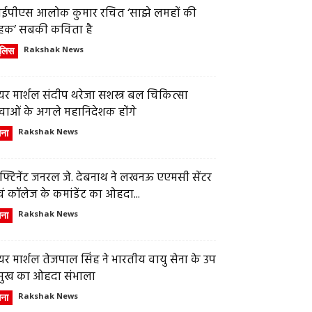
ईपीएस आलोक कुमार रचित ‘साझे लमहों की
हक’ सबकी कविता है
ुलिस
Rakshak News
र मार्शल संदीप थरेजा सशस्त्र बल चिकित्सा
वाओं के अगले महानिदेशक होंगे
ेना
Rakshak News
फ्टिनेंट जनरल जे. देबनाथ ने लखनऊ एएमसी सेंटर
ं कॉलेज के कमांडेंट का ओहदा...
ेना
Rakshak News
र मार्शल तेजपाल सिंह ने भारतीय वायु सेना के उप
्रमुख का ओहदा संभाला
ेना
Rakshak News