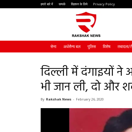
हमारे बारे में
सम्पर्क
विज्ञापन के लिये
Privacy Policy
Rakshak
News
सेना
अर्धसैन्य बल
पुलिस
विशेष
तबादला/त
दिल्ली में दंगाइयों न
भी जान ली, दो और शव
By
Rakshak News
-
February 26, 2020