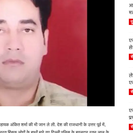
आ
म
प
एय
से
स
ले
एव
स
एय
प
्षा सहायक अंकित शर्मा की भी जान ले ली. देश की राजधानी के उत्तर पूर्व में,
स
ोलनरत हिंसक लोगों के हाथों मारे गए दिल्ली पुलिस के हवलदार रतन लाल के