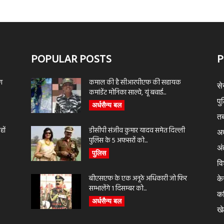
POPULAR POSTS
P
ण
कमाल की है सीआरपीएफ की सहायक
से
कमांडेंट मोनिका साल्वे, यूं बचाई...
पु
अर्धसैन्य बल
तब
ों
डीसीपी संजीव कुमार यादव समेत दिल्ली
अर
पुलिस के 5 अफसरों को...
अंत
पुलिस
वि
बीएसएफ के एक अनूठे अधिकारी जो फिर
के
सम्भालेंगे 1 दिसम्बर को...
क
अर्धसैन्य बल
ख