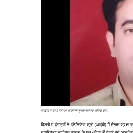
दंगाइयों के हाथों मारे गए आईबी के सुरक्षा सहायक अंकित शर्मा.
दिल्ली में दंगाइयों ने इंटेलिजेंस ब्यूरो (आईबी) में तैनात सुरक
नागरिकता संशोधन कानून के पक्ष -विपक्ष में दंगाई बने आन्द