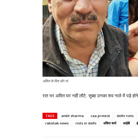
अंकित के पिता और मां.
रात भर अमित घर नहीं लौटे. सुबह उनका शव नाले में पड़े होने
TAGS
ankit sharma
caa protest
delhi riots
rakshak news
riots in delhi
अंकित शर्मा
आईबी
इ