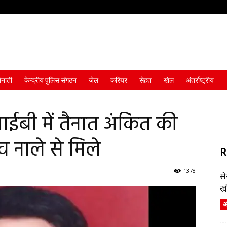
ैनाती
केन्द्रीय पुलिस संगठन
जेल
करियर
सेहत
खेल
अंतर्राष्ट्रीय
े आईबी में तैनात अंकित की
 नाले से मिले
R
1378
स
ख
अं