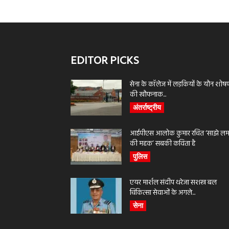
EDITOR PICKS
सेना के कॉलेज में लड़कियों के यौन शोष
की खौफनाक...
अंतर्राष्ट्रीय
आईपीएस आलोक कुमार रचित ‘साझे लमह
की महक’ सबकी कविता है
पुलिस
एयर मार्शल संदीप थरेजा सशस्त्र बल
चिकित्सा सेवाओं के अगले...
सेना