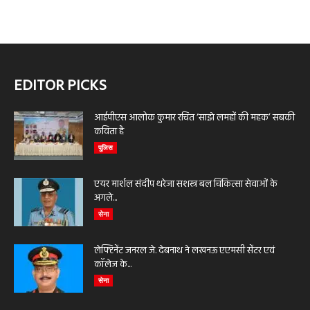
EDITOR PICKS
आईपीएस आलोक कुमार रचित ‘साझे लमहों की महक’ सबकी
कविता है
पुलिस
एयर मार्शल संदीप थरेजा सशस्त्र बल चिकित्सा सेवाओं के
अगले...
सेना
लेफ्टिनेंट जनरल जे. देबनाथ ने लखनऊ एएमसी सेंटर एवं
कॉलेज के...
सेना