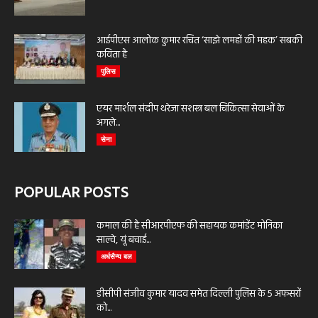
आईपीएस आलोक कुमार रचित ‘साझे लमहों की महक’ सबकी
कविता है
पुलिस
एयर मार्शल संदीप थरेजा सशस्त्र बल चिकित्सा सेवाओं के
अगले...
सेना
POPULAR POSTS
कमाल की है सीआरपीएफ की सहायक कमांडेंट मोनिका
साल्वे, यूं बचाई...
अर्धसैन्य बल
डीसीपी संजीव कुमार यादव समेत दिल्ली पुलिस के 5 अफसरों
को...