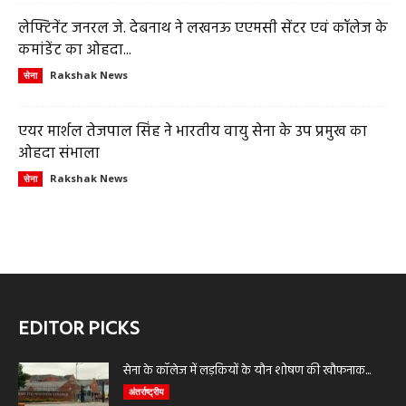
लेफ्टिनेंट जनरल जे. देबनाथ ने लखनऊ एएमसी सेंटर एवं कॉलेज के
कमांडेंट का ओहदा...
Rakshak News
सेना
एयर मार्शल तेजपाल सिंह ने भारतीय वायु सेना के उप प्रमुख का
ओहदा संभाला
Rakshak News
सेना
EDITOR PICKS
सेना के कॉलेज में लड़कियों के यौन शोषण की खौफनाक...
अंतर्राष्ट्रीय