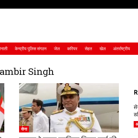
ैनाती
केन्द्रीय पुलिस संगठन
जेल
करियर
सेहत
खेल
अंतर्राष्ट्रीय
rambir Singh
R
स
ख
अं
सेना