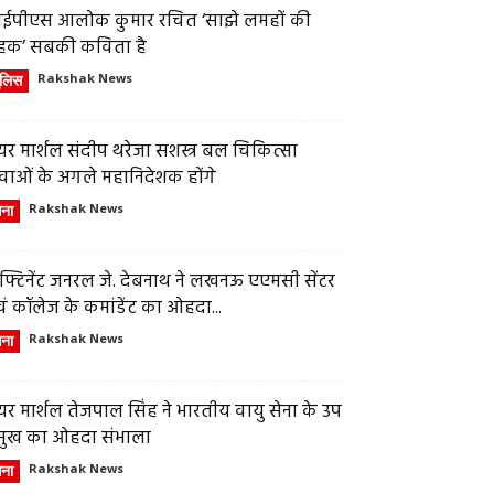
ईपीएस आलोक कुमार रचित ‘साझे लमहों की
हक’ सबकी कविता है
ुलिस
Rakshak News
र मार्शल संदीप थरेजा सशस्त्र बल चिकित्सा
वाओं के अगले महानिदेशक होंगे
ेना
Rakshak News
फ्टिनेंट जनरल जे. देबनाथ ने लखनऊ एएमसी सेंटर
ं कॉलेज के कमांडेंट का ओहदा...
ेना
Rakshak News
र मार्शल तेजपाल सिंह ने भारतीय वायु सेना के उप
्रमुख का ओहदा संभाला
ेना
Rakshak News