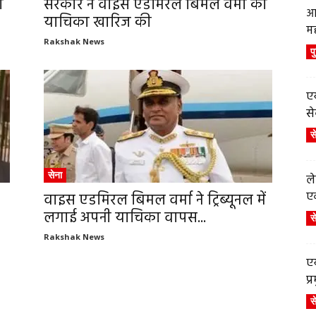
ो
सरकार ने वाइस एडमिरल बिमल वर्मा की
आ
याचिका खारिज की
म
Rakshak News
प
एय
से
स
सेना
ले
एव
वाइस एडमिरल बिमल वर्मा ने ट्रिब्यूनल में
लगाई अपनी याचिका वापस...
स
Rakshak News
एय
प
स