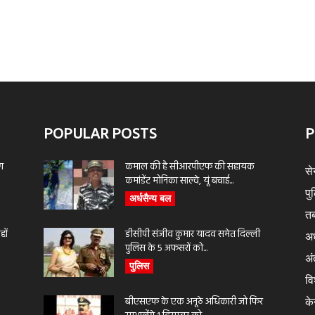
POPULAR POSTS
P
ण
कमाल की है सीआरपीएफ की सहायक
से
कमांडेंट मोनिका साल्वे, यूं बचाई...
पु
अर्धसैन्य बल
तब
ों
डीसीपी संजीव कुमार यादव समेत दिल्ली
अर
पुलिस के 5 अफसरों को...
अंत
पुलिस
वि
बीएसएफ के एक अनूठे अधिकारी जो फिर
के