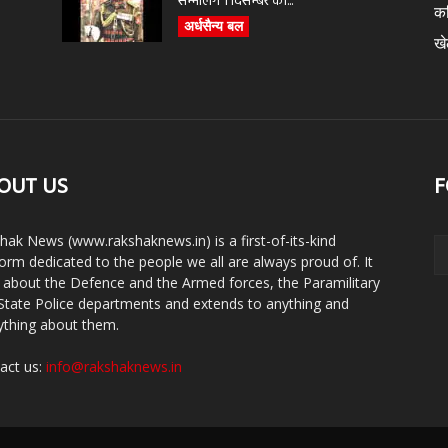
सम्भालेंगे 1 दिसम्बर को...
क
अर्धसैन्य बल
ख
OUT US
F
hak News (www.rakshaknews.in) is a first-of-its-kind
form dedicated to the people we all are always proud of. It
s about the Defence and the Armed forces, the Paramilitary
State Police departments and extends to anything and
ything about them.
act us:
info@rakshaknews.in