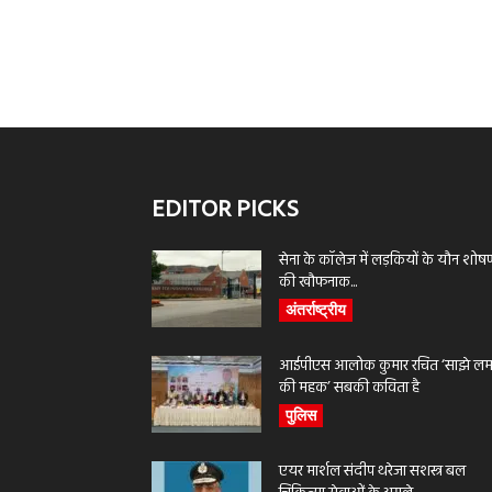
EDITOR PICKS
सेना के कॉलेज में लड़कियों के यौन शोष
की खौफनाक...
अंतर्राष्ट्रीय
आईपीएस आलोक कुमार रचित ‘साझे लमह
की महक’ सबकी कविता है
पुलिस
एयर मार्शल संदीप थरेजा सशस्त्र बल