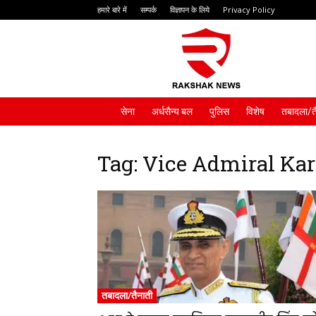
हमारे बारे में
सम्पर्क
विज्ञापन के लिये
Privacy Policy
Rakshak
News
सेना
अर्धसैन्य बल
पुलिस
विशेष
तबादला/त
Tag: Vice Admiral Ka
तबादला/तैनाती