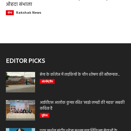
ओहदा संभाला
Rakshak News
सेना
EDITOR PICKS
सेना के कॉलेज में लड़कियों के यौन शोषण की खौफनाक...
अंतर्राष्ट्रीय
आईपीएस आलोक कुमार रचित ‘साझे लमहों की महक’ सबकी
कविता है
पुलिस
एयर मार्शल संदीप थरेजा सशस्त्र बल चिकित्सा सेवाओं के