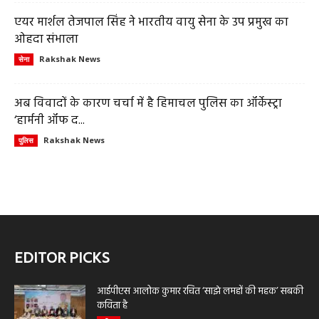
एयर मार्शल तेजपाल सिंह ने भारतीय वायु सेना के उप प्रमुख का
ओहदा संभाला
Rakshak News
सेना
अब विवादों के कारण चर्चा में है हिमाचल पुलिस का ऑर्केस्ट्रा
‘हार्मनी ऑफ द...
Rakshak News
पुलिस
EDITOR PICKS
आईपीएस आलोक कुमार रचित ‘साझे लमहों की महक’ सबकी
कविता है