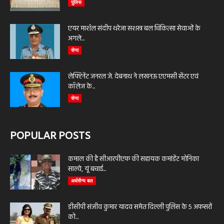
पुलिस
एयर मार्शल संदीप थरेजा सशस्त्र बल चिकित्सा सेवाओं के
अगले...
सेना
लेफ्टिनेंट जनरल जे. देबनाथ ने लखनऊ एएमसी सेंटर एवं
कॉलेज के...
सेना
POPULAR POSTS
कमाल की है सीआरपीएफ की सहायक कमांडेंट मोनिका
साल्वे, यूं बचाई...
अर्धसैन्य बल
डीसीपी संजीव कुमार यादव समेत दिल्ली पुलिस के 5 अफसरों
को...