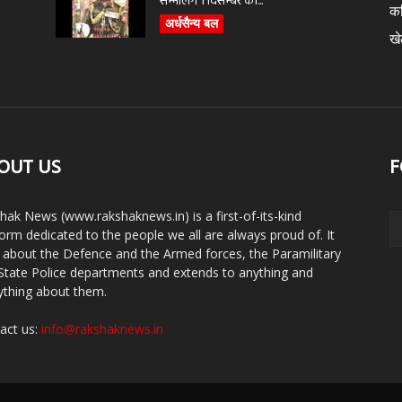
सम्भालेंगे 1 दिसम्बर को...
क
अर्धसैन्य बल
ख
OUT US
F
hak News (www.rakshaknews.in) is a first-of-its-kind
form dedicated to the people we all are always proud of. It
s about the Defence and the Armed forces, the Paramilitary
State Police departments and extends to anything and
ything about them.
act us:
info@rakshaknews.in