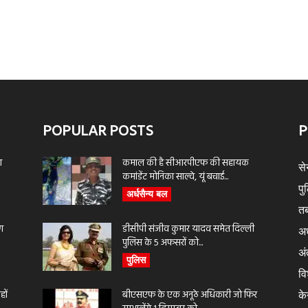
POPULAR POSTS
P
ा
कमाल की है सीआरपीएफ की सहायक
से
कमांडेंट मोनिका साल्वे, यूं बचाई...
पु
अर्धसैन्य बल
तब
ण
डीसीपी संजीव कुमार यादव समेत दिल्ली
अर
पुलिस के 5 अफसरों को...
अंत
पुलिस
वि
ों
बीएसएफ के एक अनूठे अधिकारी जो फिर
के