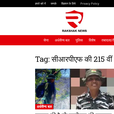
हमारे बारे में
सम्पर्क
विज्ञापन के लिये
Privacy Policy
Rakshak
News
सेना
अर्धसैन्य बल
पुलिस
विशेष
तबादला/त
Tag: सीआरपीएफ की 215 वीं
अर्धसैन्य बल