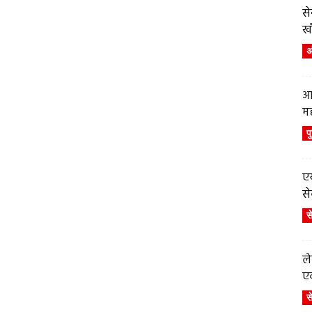
स
ख
अं
आ
म
प
एय
से
स
ले
एव
स