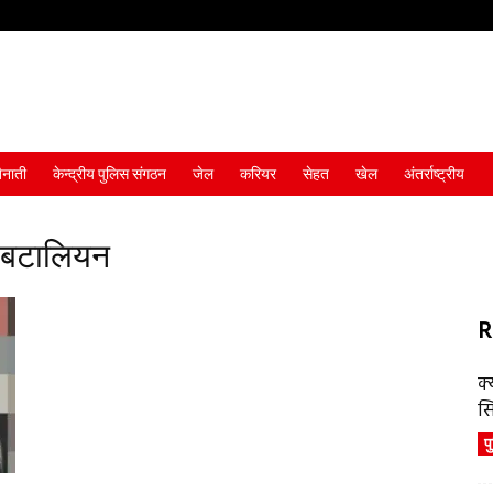
ैनाती
केन्द्रीय पुलिस संगठन
जेल
करियर
सेहत
खेल
अंतर्राष्ट्रीय
 बटालियन
R
क्
स
प