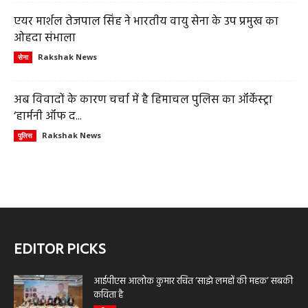
एयर मार्शल तेजपाल सिंह ने भारतीय वायु सेना के उप प्रमुख का
ओहदा संभाला
Rakshak News
सेना
अब विवादों के कारण चर्चा में है हिमाचल पुलिस का ऑर्केस्ट्रा
‘हार्मनी ऑफ द...
Rakshak News
पुलिस
EDITOR PICKS
आईपीएस आलोक कुमार रचित ‘साझे लमहों की महक’ सबकी
कविता है