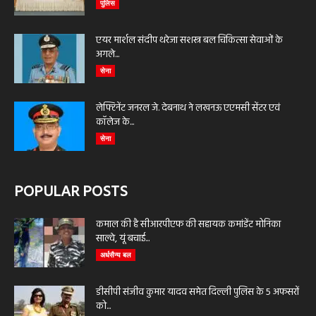
पुलिस
एयर मार्शल संदीप थरेजा सशस्त्र बल चिकित्सा सेवाओं के
अगले...
सेना
लेफ्टिनेंट जनरल जे. देबनाथ ने लखनऊ एएमसी सेंटर एवं
कॉलेज के...
सेना
POPULAR POSTS
कमाल की है सीआरपीएफ की सहायक कमांडेंट मोनिका
साल्वे, यूं बचाई...
अर्धसैन्य बल
डीसीपी संजीव कुमार यादव समेत दिल्ली पुलिस के 5 अफसरों
को...