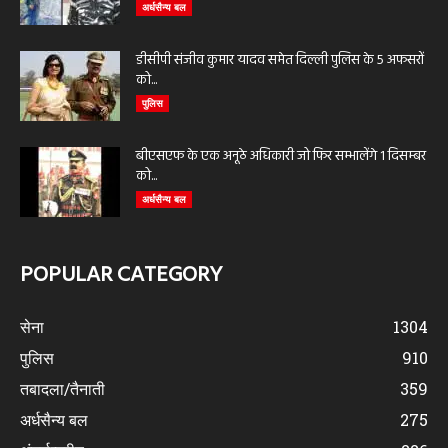
अर्धसैन्य बल
डीसीपी संजीव कुमार यादव समेत दिल्ली पुलिस के 5 अफसरों
को...
पुलिस
बीएसएफ के एक अनूठे अधिकारी जो फिर सम्भालेंगे 1 दिसम्बर
को...
अर्धसैन्य बल
POPULAR CATEGORY
सेना
1304
पुलिस
910
तबादला/तैनाती
359
अर्धसैन्य बल
275