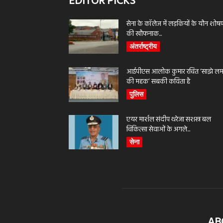
EDITOR PICKS
सेना के कॉलेज में लड़कियों के यौन शोष
की खौफनाक...
अंतर्राष्ट्रीय
आईपीएस आलोक कुमार रचित ‘साझे लमह
की महक’ सबकी कविता है
पुलिस
एयर मार्शल संदीप थरेजा सशस्त्र बल
चिकित्सा सेवाओं के अगले...
सेना
AB