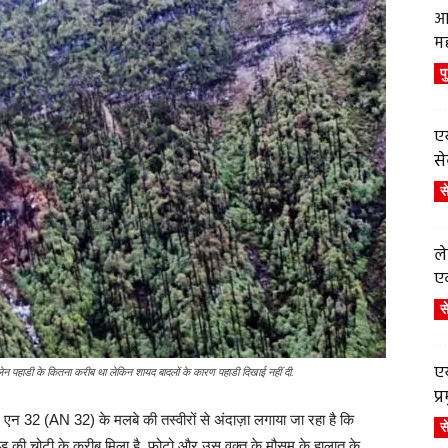
आ
म
प
एय
से
स
ले
एव
स
एय
्लेन पहाडी के कितना करीब था लेकिन शायद बादलों के कारण पहाडी दिखाई नहीं दी.
प
 ए एन 32 (AN 32) के मलबे की तस्वीरों से अंदाज़ा लगाया जा रहा है कि
स
ाड़ की चोटी के करीब मिला है. फोटो और उस वक्त के मौसम के हालात के