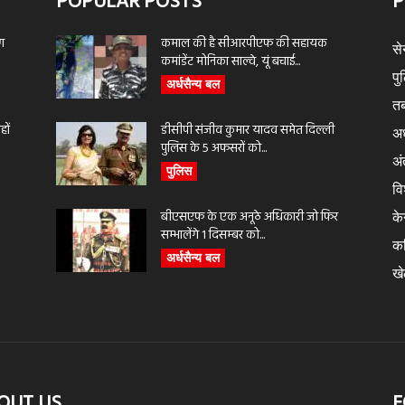
POPULAR POSTS
P
ण
कमाल की है सीआरपीएफ की सहायक
से
कमांडेंट मोनिका साल्वे, यूं बचाई...
पु
अर्धसैन्य बल
तब
ों
डीसीपी संजीव कुमार यादव समेत दिल्ली
अर
पुलिस के 5 अफसरों को...
अंत
पुलिस
वि
बीएसएफ के एक अनूठे अधिकारी जो फिर
के
सम्भालेंगे 1 दिसम्बर को...
क
अर्धसैन्य बल
ख
OUT US
F