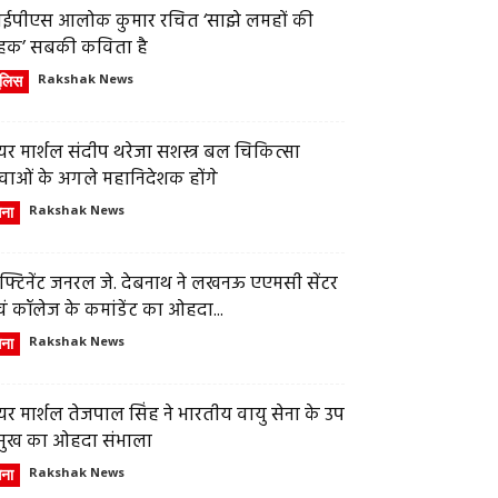
ईपीएस आलोक कुमार रचित ‘साझे लमहों की
हक’ सबकी कविता है
ुलिस
Rakshak News
र मार्शल संदीप थरेजा सशस्त्र बल चिकित्सा
वाओं के अगले महानिदेशक होंगे
ेना
Rakshak News
फ्टिनेंट जनरल जे. देबनाथ ने लखनऊ एएमसी सेंटर
ं कॉलेज के कमांडेंट का ओहदा...
ेना
Rakshak News
र मार्शल तेजपाल सिंह ने भारतीय वायु सेना के उप
्रमुख का ओहदा संभाला
ेना
Rakshak News