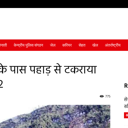
ैनाती
केन्द्रीय पुलिस संगठन
जेल
करियर
सेहत
खेल
अंतर्राष्ट्रीय
के पास पहाड़ से टकराया
2
R
775
स
ख
अं