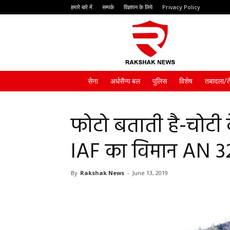
हमारे बारे में
सम्पर्क
विज्ञापन के लिये
Privacy Policy
Rakshak
News
सेना
अर्धसैन्य बल
पुलिस
विशेष
तबादला/त
फोटो बताती है-चोटी 
IAF का विमान AN 3
By
Rakshak News
-
June 13, 2019