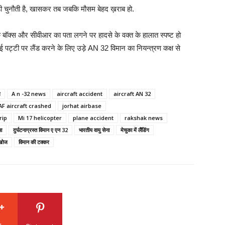
ी चुनौती है, खासकर तब जबकि मौसम बेहद ख़राब हो.
क बॉक्स और सीवीआर का पता लगने पर हादसे के वक्त के हालात स्पष्ट हो
ाई पट्टी पर लैंड करने के लिए उड़े AN 32 विमान का नियन्त्रण कक्ष से
ज़
A n -32 news
aircraft accident
aircraft AN 32
AF aircraft crashed
jorhat airbase
rip
Mi 17 helicopter
plane accident
rakshak news
ा
दुर्घटनाग्रस्त विमान ए एन 32
भारतीय वायु सेना
मेचुका में लैंडिंग
 खोज
विमान की टक्कर