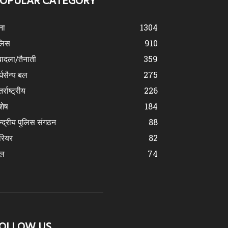
OPULAR CATEGORY
ना
1304
लिस
910
ादला/तैनाती
359
्धसैन्य बल
275
र्राष्ट्रीय
226
शेष
184
न्द्रीय पुलिस संगठन
88
रियर
82
ेल
74
OLLOW US