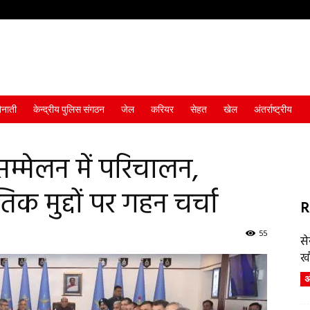
ैनाती
केन्द्रीय पुलिस संगठन
जेल
करियर
सेहत
खेल
अंतर्राष्ट्रीय
 सम्मेलन में परिचालन,
 मुद्दों पर गहन चर्चा
R
55
स
ख
अं