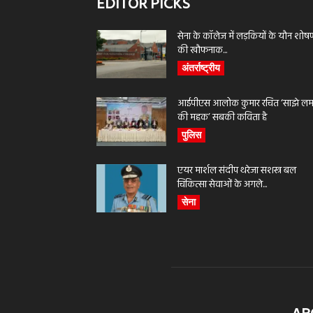
EDITOR PICKS
सेना के कॉलेज में लड़कियों के यौन शोष
की खौफनाक...
अंतर्राष्ट्रीय
आईपीएस आलोक कुमार रचित ‘साझे लमह
की महक’ सबकी कविता है
पुलिस
एयर मार्शल संदीप थरेजा सशस्त्र बल
चिकित्सा सेवाओं के अगले...
सेना