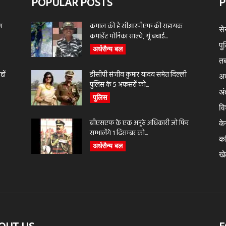
POPULAR POSTS
P
ण
कमाल की है सीआरपीएफ की सहायक
से
कमांडेंट मोनिका साल्वे, यूं बचाई...
पु
अर्धसैन्य बल
तब
ों
डीसीपी संजीव कुमार यादव समेत दिल्ली
अर
पुलिस के 5 अफसरों को...
अंत
पुलिस
वि
बीएसएफ के एक अनूठे अधिकारी जो फिर
के
सम्भालेंगे 1 दिसम्बर को...
क
अर्धसैन्य बल
ख