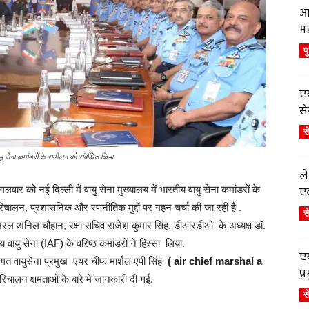
आ
म
प
एय
से
स
वायु सेना कमांडरों के सम्मेलन को संबोधित किया
ले
ंगलवार को नई दिल्ली में वायु सेना मुख्यालय में भारतीय वायु सेना कमांडरों के
एव
िचालन, प्रशासनिक और रणनीतिक मुद्दों पर गहन चर्चा की जा रही है .
स
रल अनिल चौहान, रक्षा सचिव राजेश कुमार सिंह, डीआरडीओ के अध्यक्ष डॉ.
ायु सेना (IAF) के वरिष्ठ कमांडरों ने हिस्सा लिया.
एय
्वागत वायुसेना प्रमुख एयर चीफ मार्शल एपी सिंह
( air chief marshal a
प
परिचालन क्षमताओं के बारे में जानकारी दी गई.
स