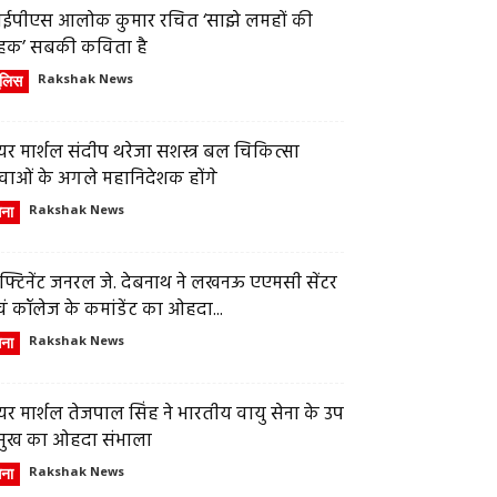
ईपीएस आलोक कुमार रचित ‘साझे लमहों की
हक’ सबकी कविता है
ुलिस
Rakshak News
र मार्शल संदीप थरेजा सशस्त्र बल चिकित्सा
वाओं के अगले महानिदेशक होंगे
ेना
Rakshak News
फ्टिनेंट जनरल जे. देबनाथ ने लखनऊ एएमसी सेंटर
ं कॉलेज के कमांडेंट का ओहदा...
ेना
Rakshak News
र मार्शल तेजपाल सिंह ने भारतीय वायु सेना के उप
्रमुख का ओहदा संभाला
ेना
Rakshak News