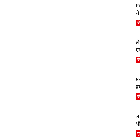
एय
से
स
ले
एव
स
एय
प
स
अब
ऑर
प