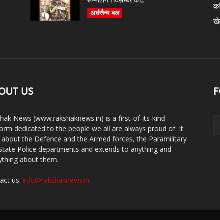
सम्भालेंगे 1 दिसम्बर को...
क
अर्धसैन्य बल
ख
OUT US
F
hak News (www.rakshaknews.in) is a first-of-its-kind
form dedicated to the people we all are always proud of. It
s about the Defence and the Armed forces, the Paramilitary
State Police departments and extends to anything and
ything about them.
act us:
info@rakshaknews.in