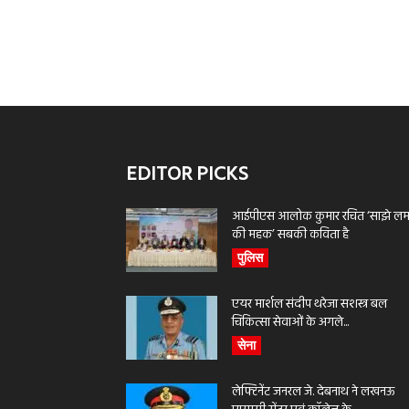
EDITOR PICKS
आईपीएस आलोक कुमार रचित ‘साझे लमह
की महक’ सबकी कविता है
पुलिस
एयर मार्शल संदीप थरेजा सशस्त्र बल
चिकित्सा सेवाओं के अगले...
सेना
लेफ्टिनेंट जनरल जे. देबनाथ ने लखनऊ