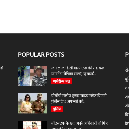
POPULAR POSTS
P
ों
कमाल की है सीआरपीएफ की सहायक
से
कमांडेंट मोनिका साल्वे, यूं बचाई...
पु
अर्धसैन्य बल
तब
डीसीपी संजीव कुमार यादव समेत दिल्ली
अर
पुलिस के 5 अफसरों को...
अंत
पुलिस
वि
बीएसएफ के एक अनूठे अधिकारी जो फिर
के