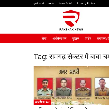
हमारे बारे में
सम्पर्क
विज्ञापन के लिये
Privacy Policy
Rakshak
News
सेना
अर्धसैन्य बल
पुलिस
विशेष
तबादला/त
Tag: रामगढ़ सेक्टर में बाबा
अर्धसैन्य बल