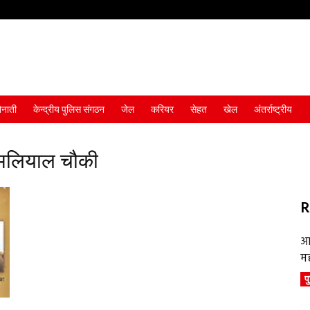
ैनाती
केन्द्रीय पुलिस संगठन
जेल
करियर
सेहत
खेल
अंतर्राष्ट्रीय
 चमलियाल चौकी
R
आ
म
प