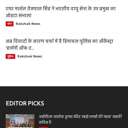
एयर मार्शल तेजपाल सिंह ने भारतीय वायु सेना के उप प्रमुख का
ओहदा संभाला
Rakshak News
सेना
अब विवादों के कारण चर्चा में है हिमाचल पुलिस का ऑर्केस्ट्रा
‘हार्मनी ऑफ द...
Rakshak News
पुलिस
EDITOR PICKS
आईपीएस आलोक कुमार रचित ‘साझे लमहों की महक’ सबकी
कविता है