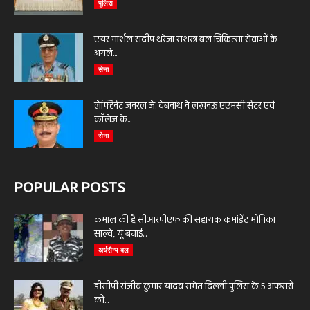
पुलिस
एयर मार्शल संदीप थरेजा सशस्त्र बल चिकित्सा सेवाओं के
अगले...
सेना
लेफ्टिनेंट जनरल जे. देबनाथ ने लखनऊ एएमसी सेंटर एवं
कॉलेज के...
सेना
POPULAR POSTS
कमाल की है सीआरपीएफ की सहायक कमांडेंट मोनिका
साल्वे, यूं बचाई...
अर्धसैन्य बल
डीसीपी संजीव कुमार यादव समेत दिल्ली पुलिस के 5 अफसरों
को...