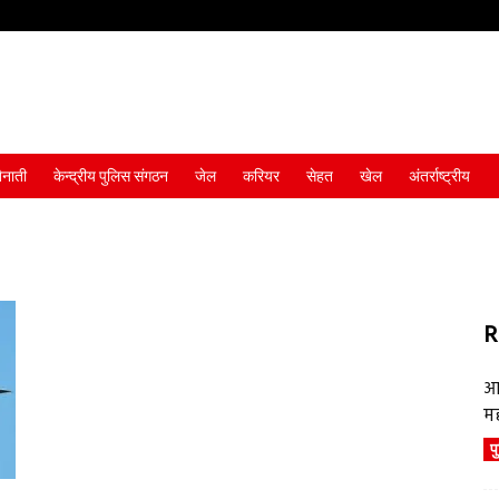
ैनाती
केन्द्रीय पुलिस संगठन
जेल
करियर
सेहत
खेल
अंतर्राष्ट्रीय
R
आ
म
प