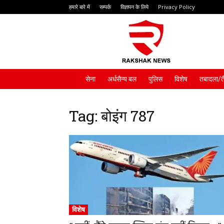
हमारे बारे में
सम्पर्क
विज्ञापन के लिये
Privacy Policy
Rakshak
News
सेना
अर्धसैन्य बल
पुलिस
विशेष
तबादला/त
Tag: बोइंग 787
विशेष