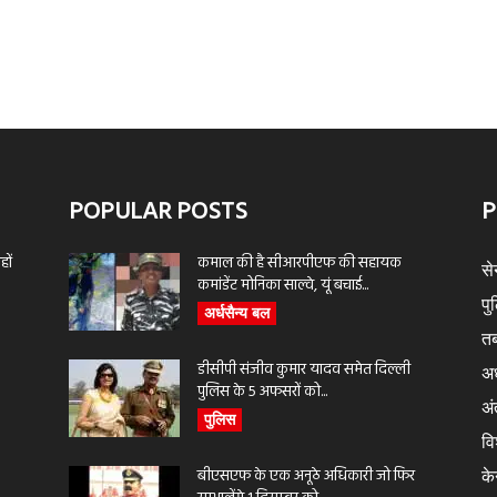
POPULAR POSTS
P
ों
कमाल की है सीआरपीएफ की सहायक
से
कमांडेंट मोनिका साल्वे, यूं बचाई...
पु
अर्धसैन्य बल
तब
डीसीपी संजीव कुमार यादव समेत दिल्ली
अर
पुलिस के 5 अफसरों को...
अंत
पुलिस
वि
बीएसएफ के एक अनूठे अधिकारी जो फिर
के