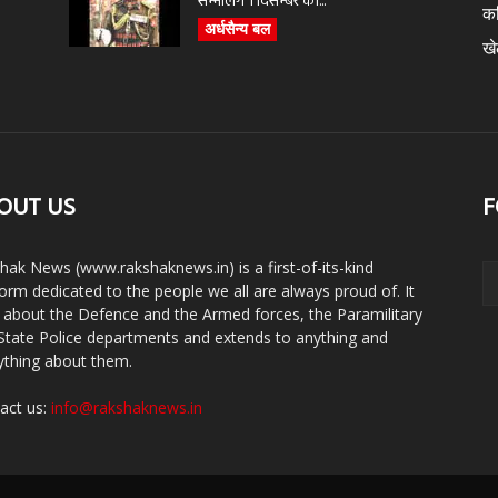
सम्भालेंगे 1 दिसम्बर को...
क
अर्धसैन्य बल
ख
OUT US
F
hak News (www.rakshaknews.in) is a first-of-its-kind
form dedicated to the people we all are always proud of. It
s about the Defence and the Armed forces, the Paramilitary
State Police departments and extends to anything and
ything about them.
act us:
info@rakshaknews.in