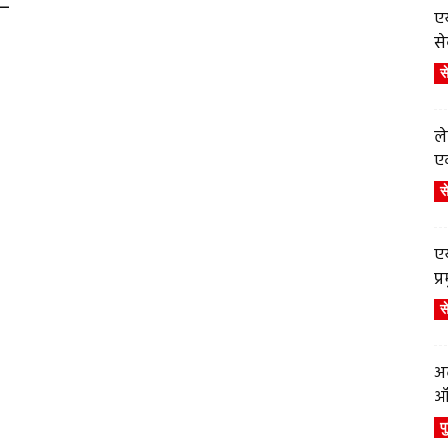
 –
एय
से
स
ले
एव
स
एय
प
स
अब
ऑर
प