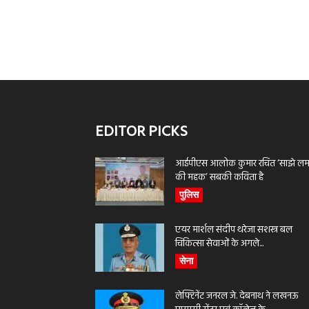
EDITOR PICKS
आईपीएस आलोक कुमार रचित ‘साझे लमह
की महक’ सबकी कविता है
पुलिस
एयर मार्शल संदीप थरेजा सशस्त्र बल
चिकित्सा सेवाओं के अगले...
सेना
लेफ्टिनेंट जनरल जे. देबनाथ ने लखनऊ