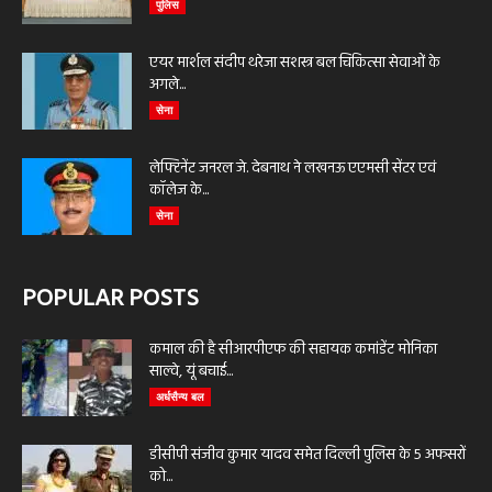
पुलिस
एयर मार्शल संदीप थरेजा सशस्त्र बल चिकित्सा सेवाओं के
अगले...
सेना
लेफ्टिनेंट जनरल जे. देबनाथ ने लखनऊ एएमसी सेंटर एवं
कॉलेज के...
सेना
POPULAR POSTS
कमाल की है सीआरपीएफ की सहायक कमांडेंट मोनिका
साल्वे, यूं बचाई...
अर्धसैन्य बल
डीसीपी संजीव कुमार यादव समेत दिल्ली पुलिस के 5 अफसरों
को...