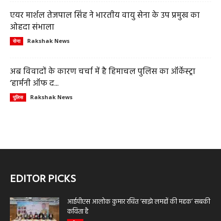
एयर मार्शल तेजपाल सिंह ने भारतीय वायु सेना के उप प्रमुख का
ओहदा संभाला
Rakshak News
सेना
अब विवादों के कारण चर्चा में है हिमाचल पुलिस का ऑर्केस्ट्रा
‘हार्मनी ऑफ द...
Rakshak News
पुलिस
EDITOR PICKS
आईपीएस आलोक कुमार रचित ‘साझे लमहों की महक’ सबकी
कविता है